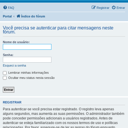
FAQ
Registrar
Entrar
Portal
Índice do fórum
Você precisa se autenticar para citar mensagens neste
fórum.
Nome de usuário:
Senha:
Esqueci a senha
Lembrar minhas informações
Ocultar meu status nesta sessão
REGISTRAR
Para autenticar-se você precisa estar registrado. O registro leva apenas
alguns segundos, mas aumenta as suas permissões. O administrador também
pode conceder permissões adicionais a usuários registrados. Antes de
autenticar-se esteja familiarizado com os nossos termos de uso e políticas
relacionadas. Por favor, assegure-se de ler as regras do fórum enquanto