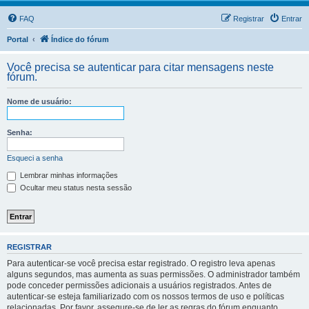
FAQ
Registrar
Entrar
Portal
Índice do fórum
Você precisa se autenticar para citar mensagens neste
fórum.
Nome de usuário:
Senha:
Esqueci a senha
Lembrar minhas informações
Ocultar meu status nesta sessão
REGISTRAR
Para autenticar-se você precisa estar registrado. O registro leva apenas
alguns segundos, mas aumenta as suas permissões. O administrador também
pode conceder permissões adicionais a usuários registrados. Antes de
autenticar-se esteja familiarizado com os nossos termos de uso e políticas
relacionadas. Por favor, assegure-se de ler as regras do fórum enquanto