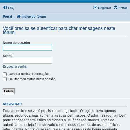
FAQ
Registrar
Entrar
Portal
Índice do fórum
Você precisa se autenticar para citar mensagens neste
fórum.
Nome de usuário:
Senha:
Esqueci a senha
Lembrar minhas informações
Ocultar meu status nesta sessão
REGISTRAR
Para autenticar-se você precisa estar registrado. O registro leva apenas
alguns segundos, mas aumenta as suas permissões. O administrador também
pode conceder permissões adicionais a usuários registrados. Antes de
autenticar-se esteja familiarizado com os nossos termos de uso e políticas
relacionadas. Por favor, assegure-se de ler as regras do fórum enquanto