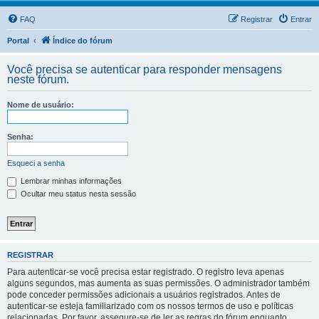
FAQ
Registrar
Entrar
Portal
Índice do fórum
Você precisa se autenticar para responder mensagens
neste fórum.
Nome de usuário:
Senha:
Esqueci a senha
Lembrar minhas informações
Ocultar meu status nesta sessão
REGISTRAR
Para autenticar-se você precisa estar registrado. O registro leva apenas
alguns segundos, mas aumenta as suas permissões. O administrador também
pode conceder permissões adicionais a usuários registrados. Antes de
autenticar-se esteja familiarizado com os nossos termos de uso e políticas
relacionadas. Por favor, assegure-se de ler as regras do fórum enquanto