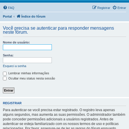
FAQ
Registrar
Entrar
Portal
Índice do fórum
Você precisa se autenticar para responder mensagens
neste fórum.
Nome de usuário:
Senha:
Esqueci a senha
Lembrar minhas informações
Ocultar meu status nesta sessão
REGISTRAR
Para autenticar-se você precisa estar registrado. O registro leva apenas
alguns segundos, mas aumenta as suas permissões. O administrador também
pode conceder permissões adicionais a usuários registrados. Antes de
autenticar-se esteja familiarizado com os nossos termos de uso e políticas
relacionadas. Por favor, assegure-se de ler as regras do fórum enquanto