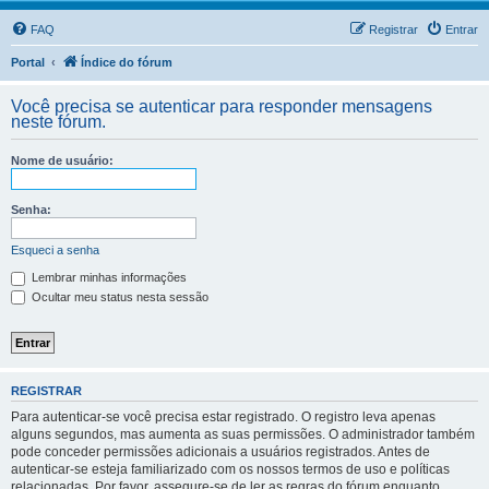
FAQ
Registrar
Entrar
Portal
Índice do fórum
Você precisa se autenticar para responder mensagens
neste fórum.
Nome de usuário:
Senha:
Esqueci a senha
Lembrar minhas informações
Ocultar meu status nesta sessão
REGISTRAR
Para autenticar-se você precisa estar registrado. O registro leva apenas
alguns segundos, mas aumenta as suas permissões. O administrador também
pode conceder permissões adicionais a usuários registrados. Antes de
autenticar-se esteja familiarizado com os nossos termos de uso e políticas
relacionadas. Por favor, assegure-se de ler as regras do fórum enquanto