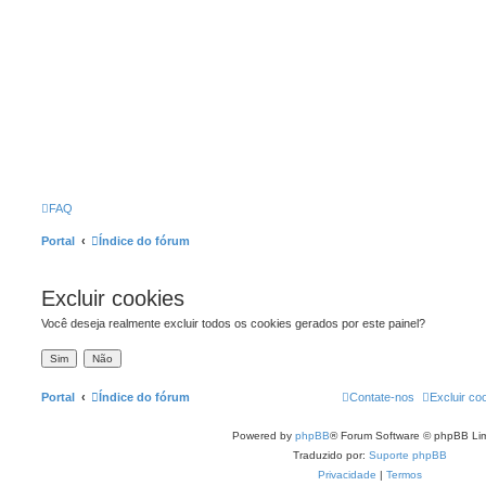
FAQ
Portal
Índice do fórum
Excluir cookies
Você deseja realmente excluir todos os cookies gerados por este painel?
Portal
Índice do fórum
Contate-nos
Excluir co
Powered by
phpBB
® Forum Software © phpBB Lim
Traduzido por:
Suporte phpBB
Privacidade
|
Termos