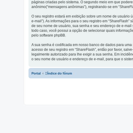
páginas criadas pelo sistema. O segundo meio em que poderemo
anônimo(“mensagens anônimas”), registrando-se em “ShareFlas
O seu registro estará em exibição sobre um nome de usuário ún
e-mail”). As informações para o seu registro em “ShareFlash”
de seu nome de usuário, sua senha e seu endereço de e-mail so
todo caso, você possui a opção de selecionar quais informaçõ
pelo software phpBB.
A sua senha é codificada em nosso banco de dados para uma ma
acesso de seu registro em “ShareFlash”, então por favor, salve
legalmente autorizado para lhe exigir a sua senha. Em incidênc
o seu nome de usuário e endereço de e-mail, para que o siste
Portal
Índice do fórum