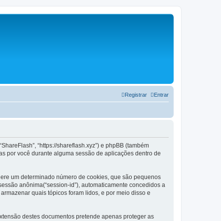
Registrar
Entrar
“ShareFlash”, “https://shareflash.xyz”) e phpBB (também
as por você durante alguma sessão de aplicações dentro de
B gere um determinado número de cookies, que são pequenos
de sessão anônima(“session-id”), automaticamente concedidos a
 armazenar quais tópicos foram lidos, e por meio disso e
extensão destes documentos pretende apenas proteger as