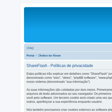
FAQ
Portal
Índice do fórum
ShareFlash - Políticas de privacidade
Estas políticas irão explicar em detalhes como “ShareFlash” j
denominado como “eles”, “deles”, “phpBB software”, “www.php
nosso sistema (denominado “sua informação”).
As suas informações são coletadas por dois meios. Primeiram
arquivos de texto adicionados ao seu navegador. Os primeiros 
você pelo software. Um terceiro cookie será criado uma vez que
outros, aperfeiçoar a sua experiência enquanto usuário.
Nós também precisamos criar cookies externos ao software p