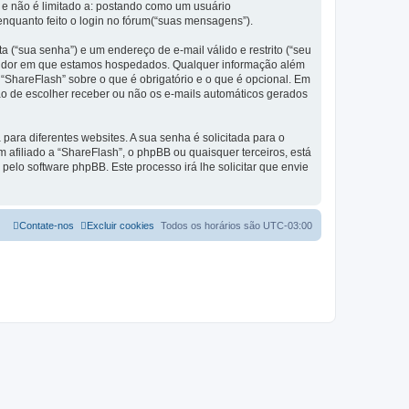
 e não é limitado a: postando como um usuário
nquanto feito o login no fórum(“suas mensagens”).
 (“sua senha”) e um endereço de e-mail válido e restrito (“seu
servidor em que estamos hospedados. Qualquer informação além
 “ShareFlash” sobre o que é obrigatório e o que é opcional. Em
ão de escolher receber ou não os e-mails automáticos gerados
ra diferentes websites. A sua senha é solicitada para o
m afiliado a “ShareFlash”, o phpBB ou quaisquer terceiros, está
pelo software phpBB. Este processo irá lhe solicitar que envie
Contate-nos
Excluir cookies
Todos os horários são
UTC-03:00