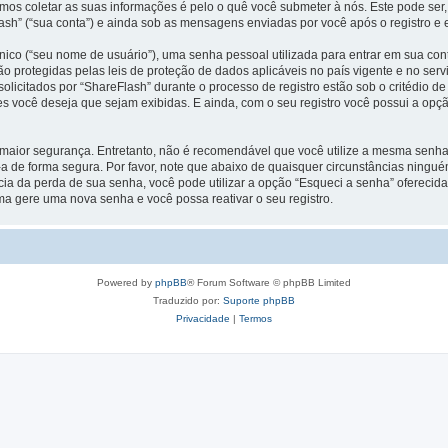
s coletar as suas informações é pelo o quê você submeter à nós. Este pode ser,
h” (“sua conta”) e ainda sob as mensagens enviadas por você após o registro e e
ico (“seu nome de usuário”), uma senha pessoal utilizada para entrar em sua conta
 são protegidas pelas leis de proteção de dados aplicáveis no país vigente e no 
licitados por “ShareFlash” durante o processo de registro estão sob o critédio de
es você deseja que sejam exibidas. E ainda, com o seu registro você possui a opç
ior segurança. Entretanto, não é recomendável que você utilize a mesma senha pa
-a de forma segura. Por favor, note que abaixo de quaisquer circunstâncias ningué
ia da perda de sua senha, você pode utilizar a opção “Esqueci a senha” oferecida 
ma gere uma nova senha e você possa reativar o seu registro.
Powered by
phpBB
® Forum Software © phpBB Limited
Traduzido por:
Suporte phpBB
Privacidade
|
Termos