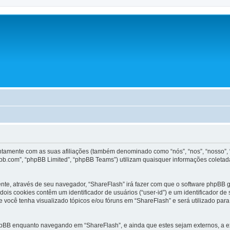
untamente com as suas afiliações (também denominado como “nós”, “nos”, “nosso”, 
bb.com”, “phpBB Limited”, “phpBB Teams”) utilizam quaisquer informações coletad
ente, através de seu navegador, “ShareFlash” irá fazer com que o software phpB
dois cookies contêm um identificador de usuários (“user-id”) e um identificador 
 você tenha visualizado tópicos e/ou fóruns em “ShareFlash” e será utilizado para
hpBB enquanto navegando em “ShareFlash”, e ainda que estes sejam externos, a 