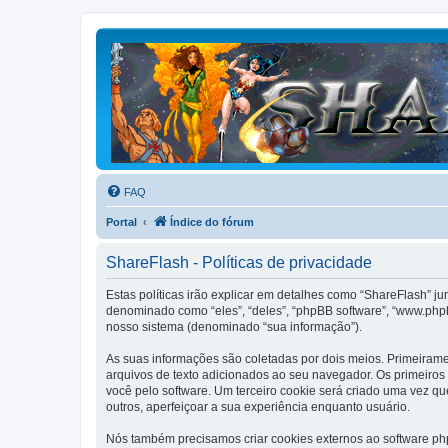
FAQ
Portal
Índice do fórum
ShareFlash - Políticas de privacidade
Estas políticas irão explicar em detalhes como “ShareFlash” j
denominado como “eles”, “deles”, “phpBB software”, “www.php
nosso sistema (denominado “sua informação”).
As suas informações são coletadas por dois meios. Primeiram
arquivos de texto adicionados ao seu navegador. Os primeiros 
você pelo software. Um terceiro cookie será criado uma vez que
outros, aperfeiçoar a sua experiência enquanto usuário.
Nós também precisamos criar cookies externos ao software p