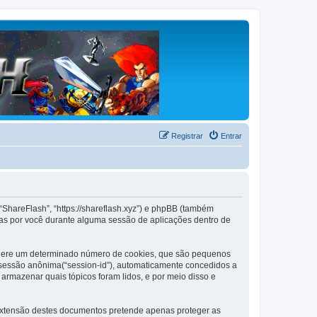
Registrar
Entrar
“ShareFlash”, “https://shareflash.xyz”) e phpBB (também
as por você durante alguma sessão de aplicações dentro de
B gere um determinado número de cookies, que são pequenos
de sessão anônima(“session-id”), automaticamente concedidos a
 armazenar quais tópicos foram lidos, e por meio disso e
extensão destes documentos pretende apenas proteger as