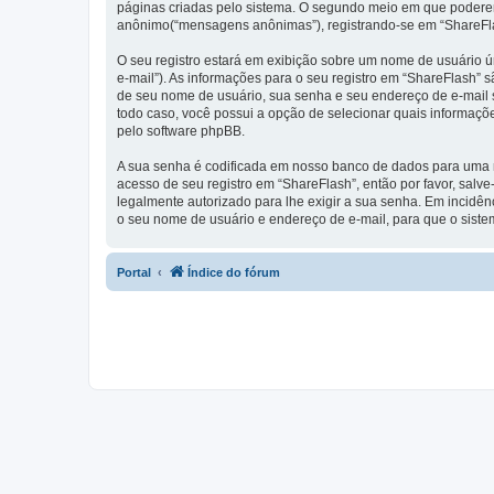
páginas criadas pelo sistema. O segundo meio em que poderemo
anônimo(“mensagens anônimas”), registrando-se em “ShareFlas
O seu registro estará em exibição sobre um nome de usuário ún
e-mail”). As informações para o seu registro em “ShareFlash”
de seu nome de usuário, sua senha e seu endereço de e-mail so
todo caso, você possui a opção de selecionar quais informaçõ
pelo software phpBB.
A sua senha é codificada em nosso banco de dados para uma ma
acesso de seu registro em “ShareFlash”, então por favor, salve
legalmente autorizado para lhe exigir a sua senha. Em incidênc
o seu nome de usuário e endereço de e-mail, para que o siste
Portal
Índice do fórum