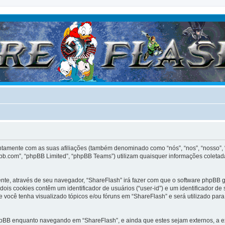
untamente com as suas afiliações (também denominado como “nós”, “nos”, “nosso”, 
bb.com”, “phpBB Limited”, “phpBB Teams”) utilizam quaisquer informações coletad
ente, através de seu navegador, “ShareFlash” irá fazer com que o software phpB
dois cookies contêm um identificador de usuários (“user-id”) e um identificador 
 você tenha visualizado tópicos e/ou fóruns em “ShareFlash” e será utilizado para
hpBB enquanto navegando em “ShareFlash”, e ainda que estes sejam externos, a 