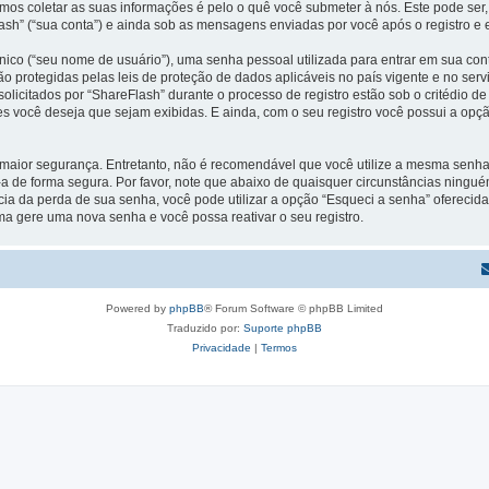
s coletar as suas informações é pelo o quê você submeter à nós. Este pode ser,
h” (“sua conta”) e ainda sob as mensagens enviadas por você após o registro e e
ico (“seu nome de usuário”), uma senha pessoal utilizada para entrar em sua conta
 são protegidas pelas leis de proteção de dados aplicáveis no país vigente e no 
licitados por “ShareFlash” durante o processo de registro estão sob o critédio de
es você deseja que sejam exibidas. E ainda, com o seu registro você possui a opç
ior segurança. Entretanto, não é recomendável que você utilize a mesma senha pa
-a de forma segura. Por favor, note que abaixo de quaisquer circunstâncias ningué
ia da perda de sua senha, você pode utilizar a opção “Esqueci a senha” oferecida 
ma gere uma nova senha e você possa reativar o seu registro.
Powered by
phpBB
® Forum Software © phpBB Limited
Traduzido por:
Suporte phpBB
Privacidade
|
Termos