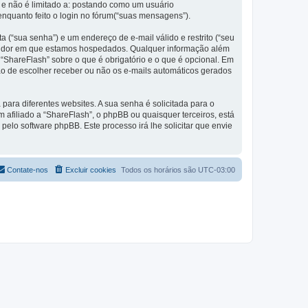
 e não é limitado a: postando como um usuário
nquanto feito o login no fórum(“suas mensagens”).
 (“sua senha”) e um endereço de e-mail válido e restrito (“seu
servidor em que estamos hospedados. Qualquer informação além
 “ShareFlash” sobre o que é obrigatório e o que é opcional. Em
ão de escolher receber ou não os e-mails automáticos gerados
ra diferentes websites. A sua senha é solicitada para o
m afiliado a “ShareFlash”, o phpBB ou quaisquer terceiros, está
pelo software phpBB. Este processo irá lhe solicitar que envie
Contate-nos
Excluir cookies
Todos os horários são
UTC-03:00