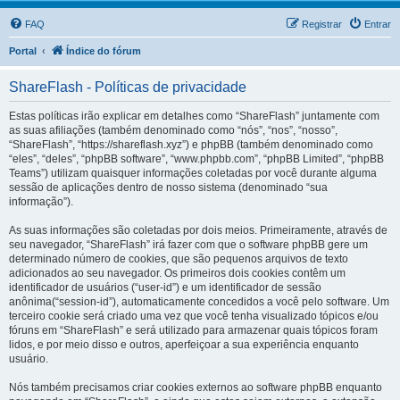
FAQ
Registrar
Entrar
Portal
Índice do fórum
ShareFlash - Políticas de privacidade
Estas políticas irão explicar em detalhes como “ShareFlash” juntamente com
as suas afiliações (também denominado como “nós”, “nos”, “nosso”,
“ShareFlash”, “https://shareflash.xyz”) e phpBB (também denominado como
“eles”, “deles”, “phpBB software”, “www.phpbb.com”, “phpBB Limited”, “phpBB
Teams”) utilizam quaisquer informações coletadas por você durante alguma
sessão de aplicações dentro de nosso sistema (denominado “sua
informação”).
As suas informações são coletadas por dois meios. Primeiramente, através de
seu navegador, “ShareFlash” irá fazer com que o software phpBB gere um
determinado número de cookies, que são pequenos arquivos de texto
adicionados ao seu navegador. Os primeiros dois cookies contêm um
identificador de usuários (“user-id”) e um identificador de sessão
anônima(“session-id”), automaticamente concedidos a você pelo software. Um
terceiro cookie será criado uma vez que você tenha visualizado tópicos e/ou
fóruns em “ShareFlash” e será utilizado para armazenar quais tópicos foram
lidos, e por meio disso e outros, aperfeiçoar a sua experiência enquanto
usuário.
Nós também precisamos criar cookies externos ao software phpBB enquanto