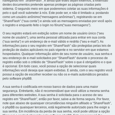
navegando em “ShareFlash”, e ainda que estes sejam externos, a extensão
destes documentos pretende apenas proteger as páginas criadas pelo
sistema. O segundo meio em que poderemos coletar as suas informações é
pelo o quê você submeter à nós. Este pode ser, e não é limitado a: postando
como um usuário anônimo(“mensagens anônimas”), registrando-se em
“ShareFlash” (“sua conta”) e ainda sob as mensagens enviadas por você após
o registro e enquanto feito o login no fórum(“suas mensagens”).
O seu registro estará em exibição sobre um nome de usuário único (“seu
nome de usuário”), uma senha pessoal utilizada para entrar em sua conta
(“sua senha”) e um endereço de e-mail válido e restrito (“seu e-mail”). As
informações para o seu registro em “ShareFlash” são protegidas pelas leis de
proteção de dados aplicáveis no país vigente e no servidor em que estamos
hospedados. Qualquer informação além de seu nome de usuário, sua senha e
seu endereço de e-mail solicitados por “ShareFlash” durante o processo de
registro estão sob o critédio de “ShareFlash” sobre o que é obrigatório e o que
é opcional. Em todo caso, você possui a opção de selecionar quais
informações você deseja que sejam exibidas. E ainda, com o seu registro você
possui a opção de escolher receber ou não os e-mails automáticos gerados
pelo software phpBB.
A sua senha é codificada em nosso banco de dados para uma maior
segurança. Entretanto, não é recomendável que você utilize a mesma senha
para diferentes websites. A sua senha é solicitada para o acesso de seu
registro em “ShareFlash”, então por favor, salve-a de forma segura. Por favor,
note que abaixo de quaisquer circunstâncias ninguém afiliado a “ShareFlash”,
o phpBB ou quaisquer terceiros, está legalmente autorizado para lhe exigir a
sua senha. Em incidência da perda de sua senha, você pode utilizar a opção