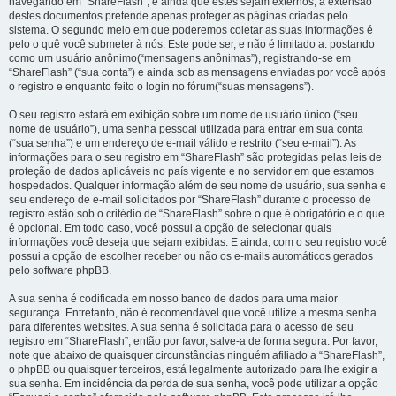
navegando em “ShareFlash”, e ainda que estes sejam externos, a extensão
destes documentos pretende apenas proteger as páginas criadas pelo
sistema. O segundo meio em que poderemos coletar as suas informações é
pelo o quê você submeter à nós. Este pode ser, e não é limitado a: postando
como um usuário anônimo(“mensagens anônimas”), registrando-se em
“ShareFlash” (“sua conta”) e ainda sob as mensagens enviadas por você após
o registro e enquanto feito o login no fórum(“suas mensagens”).
O seu registro estará em exibição sobre um nome de usuário único (“seu
nome de usuário”), uma senha pessoal utilizada para entrar em sua conta
(“sua senha”) e um endereço de e-mail válido e restrito (“seu e-mail”). As
informações para o seu registro em “ShareFlash” são protegidas pelas leis de
proteção de dados aplicáveis no país vigente e no servidor em que estamos
hospedados. Qualquer informação além de seu nome de usuário, sua senha e
seu endereço de e-mail solicitados por “ShareFlash” durante o processo de
registro estão sob o critédio de “ShareFlash” sobre o que é obrigatório e o que
é opcional. Em todo caso, você possui a opção de selecionar quais
informações você deseja que sejam exibidas. E ainda, com o seu registro você
possui a opção de escolher receber ou não os e-mails automáticos gerados
pelo software phpBB.
A sua senha é codificada em nosso banco de dados para uma maior
segurança. Entretanto, não é recomendável que você utilize a mesma senha
para diferentes websites. A sua senha é solicitada para o acesso de seu
registro em “ShareFlash”, então por favor, salve-a de forma segura. Por favor,
note que abaixo de quaisquer circunstâncias ninguém afiliado a “ShareFlash”,
o phpBB ou quaisquer terceiros, está legalmente autorizado para lhe exigir a
sua senha. Em incidência da perda de sua senha, você pode utilizar a opção