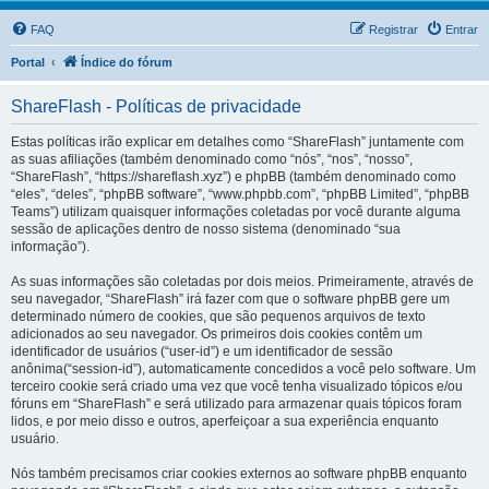
FAQ
Registrar
Entrar
Portal
Índice do fórum
ShareFlash - Políticas de privacidade
Estas políticas irão explicar em detalhes como “ShareFlash” juntamente com
as suas afiliações (também denominado como “nós”, “nos”, “nosso”,
“ShareFlash”, “https://shareflash.xyz”) e phpBB (também denominado como
“eles”, “deles”, “phpBB software”, “www.phpbb.com”, “phpBB Limited”, “phpBB
Teams”) utilizam quaisquer informações coletadas por você durante alguma
sessão de aplicações dentro de nosso sistema (denominado “sua
informação”).
As suas informações são coletadas por dois meios. Primeiramente, através de
seu navegador, “ShareFlash” irá fazer com que o software phpBB gere um
determinado número de cookies, que são pequenos arquivos de texto
adicionados ao seu navegador. Os primeiros dois cookies contêm um
identificador de usuários (“user-id”) e um identificador de sessão
anônima(“session-id”), automaticamente concedidos a você pelo software. Um
terceiro cookie será criado uma vez que você tenha visualizado tópicos e/ou
fóruns em “ShareFlash” e será utilizado para armazenar quais tópicos foram
lidos, e por meio disso e outros, aperfeiçoar a sua experiência enquanto
usuário.
Nós também precisamos criar cookies externos ao software phpBB enquanto