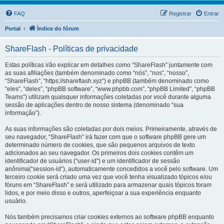
FAQ
Registrar
Entrar
Portal
Índice do fórum
ShareFlash - Políticas de privacidade
Estas políticas irão explicar em detalhes como “ShareFlash” juntamente com
as suas afiliações (também denominado como “nós”, “nos”, “nosso”,
“ShareFlash”, “https://shareflash.xyz”) e phpBB (também denominado como
“eles”, “deles”, “phpBB software”, “www.phpbb.com”, “phpBB Limited”, “phpBB
Teams”) utilizam quaisquer informações coletadas por você durante alguma
sessão de aplicações dentro de nosso sistema (denominado “sua
informação”).
As suas informações são coletadas por dois meios. Primeiramente, através de
seu navegador, “ShareFlash” irá fazer com que o software phpBB gere um
determinado número de cookies, que são pequenos arquivos de texto
adicionados ao seu navegador. Os primeiros dois cookies contêm um
identificador de usuários (“user-id”) e um identificador de sessão
anônima(“session-id”), automaticamente concedidos a você pelo software. Um
terceiro cookie será criado uma vez que você tenha visualizado tópicos e/ou
fóruns em “ShareFlash” e será utilizado para armazenar quais tópicos foram
lidos, e por meio disso e outros, aperfeiçoar a sua experiência enquanto
usuário.
Nós também precisamos criar cookies externos ao software phpBB enquanto