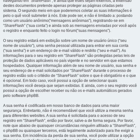
navegando em “ShareFlash”, e ainda que estes sejam externos, a extensão
destes documentos pretende apenas proteger as páginas criadas pelo
sistema. O segundo meio em que poderemos coletar as suas informações é
pelo o quê você submeter à nós. Este pode ser, e não é limitado a: postando
como um usuário anônimo(“mensagens anônimas”), registrando-se em
“ShareFlash” (“sua conta”) e ainda sob as mensagens enviadas por você após
o registro e enquanto feito o login no fórum(“suas mensagens”).
O seu registro estará em exibição sobre um nome de usuário único (“seu
nome de usuário”), uma senha pessoal utilizada para entrar em sua conta
(“sua senha”) e um endereço de e-mail válido e restrito (“seu e-mail”). As
informações para o seu registro em “ShareFlash” são protegidas pelas leis de
proteção de dados aplicáveis no país vigente e no servidor em que estamos
hospedados. Qualquer informação além de seu nome de usuário, sua senha e
seu endereço de e-mail solicitados por “ShareFlash” durante o processo de
registro estão sob o critédio de “ShareFlash” sobre o que é obrigatório e o que
é opcional. Em todo caso, você possui a opção de selecionar quais
informações você deseja que sejam exibidas. E ainda, com o seu registro você
possui a opção de escolher receber ou não os e-mails automáticos gerados
pelo software phpBB.
A sua senha é codificada em nosso banco de dados para uma maior
segurança. Entretanto, não é recomendável que você utilize a mesma senha
para diferentes websites. A sua senha é solicitada para o acesso de seu
registro em “ShareFlash”, então por favor, salve-a de forma segura. Por favor,
note que abaixo de quaisquer circunstâncias ninguém afiliado a “ShareFlash”,
o phpBB ou quaisquer terceiros, está legalmente autorizado para lhe exigir a
sua senha. Em incidência da perda de sua senha, você pode utilizar a opção