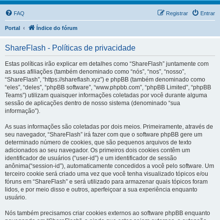
FAQ
Registrar
Entrar
Portal
Índice do fórum
ShareFlash - Políticas de privacidade
Estas políticas irão explicar em detalhes como “ShareFlash” juntamente com
as suas afiliações (também denominado como “nós”, “nos”, “nosso”,
“ShareFlash”, “https://shareflash.xyz”) e phpBB (também denominado como
“eles”, “deles”, “phpBB software”, “www.phpbb.com”, “phpBB Limited”, “phpBB
Teams”) utilizam quaisquer informações coletadas por você durante alguma
sessão de aplicações dentro de nosso sistema (denominado “sua
informação”).
As suas informações são coletadas por dois meios. Primeiramente, através de
seu navegador, “ShareFlash” irá fazer com que o software phpBB gere um
determinado número de cookies, que são pequenos arquivos de texto
adicionados ao seu navegador. Os primeiros dois cookies contêm um
identificador de usuários (“user-id”) e um identificador de sessão
anônima(“session-id”), automaticamente concedidos a você pelo software. Um
terceiro cookie será criado uma vez que você tenha visualizado tópicos e/ou
fóruns em “ShareFlash” e será utilizado para armazenar quais tópicos foram
lidos, e por meio disso e outros, aperfeiçoar a sua experiência enquanto
usuário.
Nós também precisamos criar cookies externos ao software phpBB enquanto