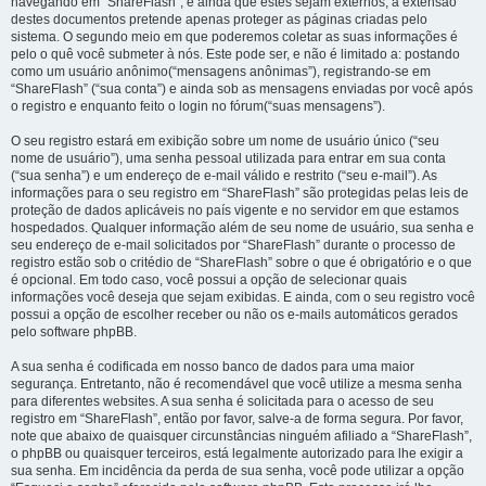
navegando em “ShareFlash”, e ainda que estes sejam externos, a extensão
destes documentos pretende apenas proteger as páginas criadas pelo
sistema. O segundo meio em que poderemos coletar as suas informações é
pelo o quê você submeter à nós. Este pode ser, e não é limitado a: postando
como um usuário anônimo(“mensagens anônimas”), registrando-se em
“ShareFlash” (“sua conta”) e ainda sob as mensagens enviadas por você após
o registro e enquanto feito o login no fórum(“suas mensagens”).
O seu registro estará em exibição sobre um nome de usuário único (“seu
nome de usuário”), uma senha pessoal utilizada para entrar em sua conta
(“sua senha”) e um endereço de e-mail válido e restrito (“seu e-mail”). As
informações para o seu registro em “ShareFlash” são protegidas pelas leis de
proteção de dados aplicáveis no país vigente e no servidor em que estamos
hospedados. Qualquer informação além de seu nome de usuário, sua senha e
seu endereço de e-mail solicitados por “ShareFlash” durante o processo de
registro estão sob o critédio de “ShareFlash” sobre o que é obrigatório e o que
é opcional. Em todo caso, você possui a opção de selecionar quais
informações você deseja que sejam exibidas. E ainda, com o seu registro você
possui a opção de escolher receber ou não os e-mails automáticos gerados
pelo software phpBB.
A sua senha é codificada em nosso banco de dados para uma maior
segurança. Entretanto, não é recomendável que você utilize a mesma senha
para diferentes websites. A sua senha é solicitada para o acesso de seu
registro em “ShareFlash”, então por favor, salve-a de forma segura. Por favor,
note que abaixo de quaisquer circunstâncias ninguém afiliado a “ShareFlash”,
o phpBB ou quaisquer terceiros, está legalmente autorizado para lhe exigir a
sua senha. Em incidência da perda de sua senha, você pode utilizar a opção