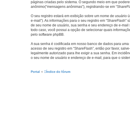
páginas criadas pelo sistema. O segundo meio em que poderemo
anônimo(“mensagens anônimas”), registrando-se em “ShareFlas
O seu registro estará em exibição sobre um nome de usuário ún
e-mail”). As informações para o seu registro em “ShareFlash”
de seu nome de usuário, sua senha e seu endereço de e-mail so
todo caso, você possui a opção de selecionar quais informaçõ
pelo software phpBB.
A sua senha é codificada em nosso banco de dados para uma ma
acesso de seu registro em “ShareFlash”, então por favor, salve
legalmente autorizado para lhe exigir a sua senha. Em incidênc
o seu nome de usuário e endereço de e-mail, para que o siste
Portal
Índice do fórum