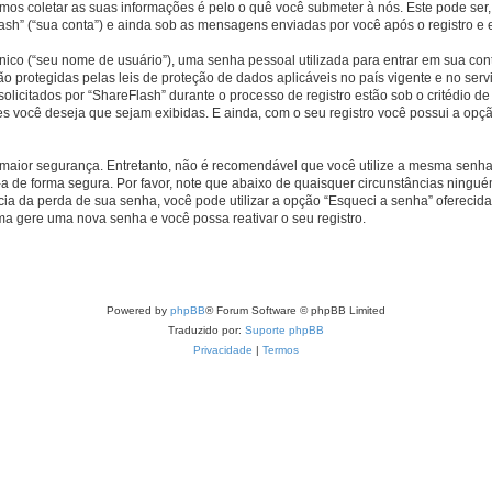
s coletar as suas informações é pelo o quê você submeter à nós. Este pode ser,
h” (“sua conta”) e ainda sob as mensagens enviadas por você após o registro e e
ico (“seu nome de usuário”), uma senha pessoal utilizada para entrar em sua conta
 são protegidas pelas leis de proteção de dados aplicáveis no país vigente e no 
licitados por “ShareFlash” durante o processo de registro estão sob o critédio de
es você deseja que sejam exibidas. E ainda, com o seu registro você possui a opç
ior segurança. Entretanto, não é recomendável que você utilize a mesma senha pa
-a de forma segura. Por favor, note que abaixo de quaisquer circunstâncias ningué
ia da perda de sua senha, você pode utilizar a opção “Esqueci a senha” oferecida 
ma gere uma nova senha e você possa reativar o seu registro.
Powered by
phpBB
® Forum Software © phpBB Limited
Traduzido por:
Suporte phpBB
Privacidade
|
Termos