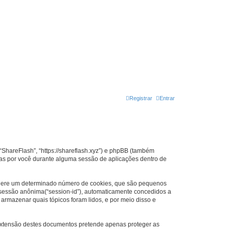
Registrar
Entrar
“ShareFlash”, “https://shareflash.xyz”) e phpBB (também
as por você durante alguma sessão de aplicações dentro de
B gere um determinado número de cookies, que são pequenos
de sessão anônima(“session-id”), automaticamente concedidos a
 armazenar quais tópicos foram lidos, e por meio disso e
extensão destes documentos pretende apenas proteger as