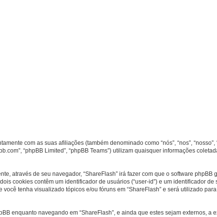
untamente com as suas afiliações (também denominado como “nós”, “nos”, “nosso”, 
bb.com”, “phpBB Limited”, “phpBB Teams”) utilizam quaisquer informações coletad
ente, através de seu navegador, “ShareFlash” irá fazer com que o software phpB
dois cookies contêm um identificador de usuários (“user-id”) e um identificador 
 você tenha visualizado tópicos e/ou fóruns em “ShareFlash” e será utilizado para
hpBB enquanto navegando em “ShareFlash”, e ainda que estes sejam externos, a 