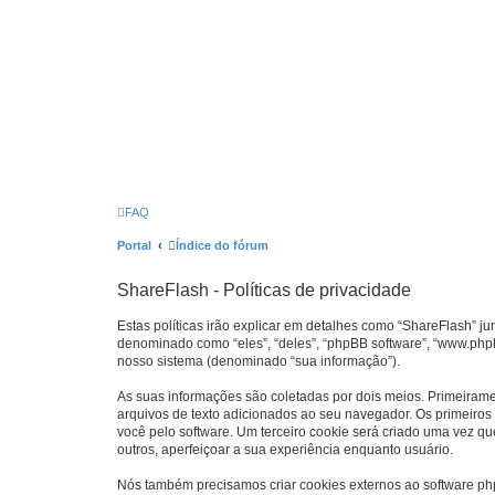
FAQ
Portal
Índice do fórum
ShareFlash - Políticas de privacidade
Estas políticas irão explicar em detalhes como “ShareFlash” j
denominado como “eles”, “deles”, “phpBB software”, “www.php
nosso sistema (denominado “sua informação”).
As suas informações são coletadas por dois meios. Primeiram
arquivos de texto adicionados ao seu navegador. Os primeiros 
você pelo software. Um terceiro cookie será criado uma vez que
outros, aperfeiçoar a sua experiência enquanto usuário.
Nós também precisamos criar cookies externos ao software p