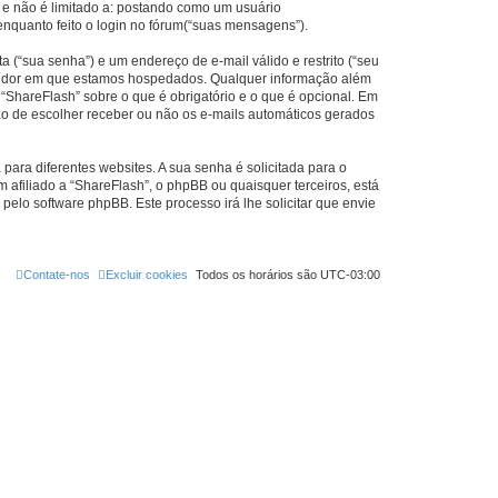
 e não é limitado a: postando como um usuário
nquanto feito o login no fórum(“suas mensagens”).
 (“sua senha”) e um endereço de e-mail válido e restrito (“seu
servidor em que estamos hospedados. Qualquer informação além
 “ShareFlash” sobre o que é obrigatório e o que é opcional. Em
ão de escolher receber ou não os e-mails automáticos gerados
ra diferentes websites. A sua senha é solicitada para o
m afiliado a “ShareFlash”, o phpBB ou quaisquer terceiros, está
pelo software phpBB. Este processo irá lhe solicitar que envie
Contate-nos
Excluir cookies
Todos os horários são
UTC-03:00