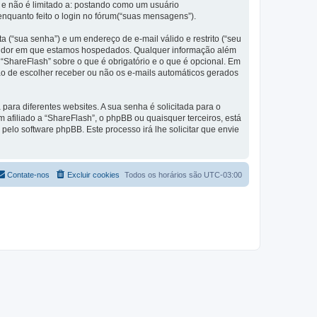
 e não é limitado a: postando como um usuário
nquanto feito o login no fórum(“suas mensagens”).
 (“sua senha”) e um endereço de e-mail válido e restrito (“seu
servidor em que estamos hospedados. Qualquer informação além
 “ShareFlash” sobre o que é obrigatório e o que é opcional. Em
ão de escolher receber ou não os e-mails automáticos gerados
ra diferentes websites. A sua senha é solicitada para o
m afiliado a “ShareFlash”, o phpBB ou quaisquer terceiros, está
pelo software phpBB. Este processo irá lhe solicitar que envie
Contate-nos
Excluir cookies
Todos os horários são
UTC-03:00