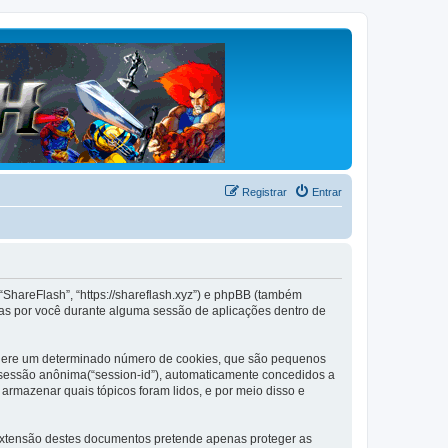
Registrar
Entrar
“ShareFlash”, “https://shareflash.xyz”) e phpBB (também
as por você durante alguma sessão de aplicações dentro de
B gere um determinado número de cookies, que são pequenos
de sessão anônima(“session-id”), automaticamente concedidos a
 armazenar quais tópicos foram lidos, e por meio disso e
extensão destes documentos pretende apenas proteger as