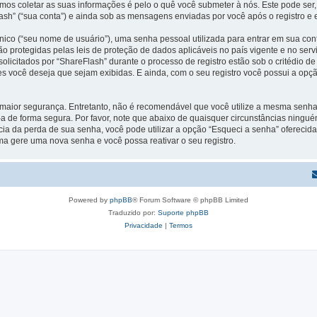
s coletar as suas informações é pelo o quê você submeter à nós. Este pode ser,
h” (“sua conta”) e ainda sob as mensagens enviadas por você após o registro e e
ico (“seu nome de usuário”), uma senha pessoal utilizada para entrar em sua conta
 são protegidas pelas leis de proteção de dados aplicáveis no país vigente e no 
licitados por “ShareFlash” durante o processo de registro estão sob o critédio de
es você deseja que sejam exibidas. E ainda, com o seu registro você possui a opç
ior segurança. Entretanto, não é recomendável que você utilize a mesma senha pa
-a de forma segura. Por favor, note que abaixo de quaisquer circunstâncias ningué
ia da perda de sua senha, você pode utilizar a opção “Esqueci a senha” oferecida 
ma gere uma nova senha e você possa reativar o seu registro.
Powered by
phpBB
® Forum Software © phpBB Limited
Traduzido por:
Suporte phpBB
Privacidade
|
Termos