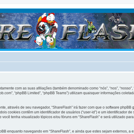
untamente com as suas afiliações (também denominado como “nós”, “nos”, “nosso”, 
bb.com”, “phpBB Limited”, “phpBB Teams”) utilizam quaisquer informações coletad
ente, através de seu navegador, “ShareFlash” irá fazer com que o software phpB
dois cookies contêm um identificador de usuários (“user-id”) e um identificador 
 você tenha visualizado tópicos e/ou fóruns em “ShareFlash” e será utilizado para
hpBB enquanto navegando em “ShareFlash”, e ainda que estes sejam externos, a 