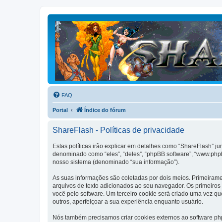
FAQ
Portal
Índice do fórum
ShareFlash - Políticas de privacidade
Estas políticas irão explicar em detalhes como “ShareFlash” j
denominado como “eles”, “deles”, “phpBB software”, “www.php
nosso sistema (denominado “sua informação”).
As suas informações são coletadas por dois meios. Primeiram
arquivos de texto adicionados ao seu navegador. Os primeiros 
você pelo software. Um terceiro cookie será criado uma vez que
outros, aperfeiçoar a sua experiência enquanto usuário.
Nós também precisamos criar cookies externos ao software p