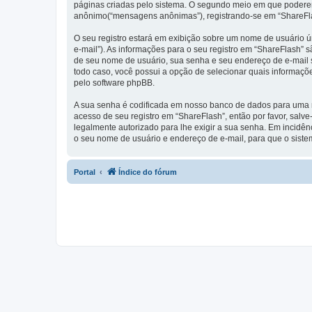
páginas criadas pelo sistema. O segundo meio em que poderemo
anônimo(“mensagens anônimas”), registrando-se em “ShareFlas
O seu registro estará em exibição sobre um nome de usuário ún
e-mail”). As informações para o seu registro em “ShareFlash”
de seu nome de usuário, sua senha e seu endereço de e-mail so
todo caso, você possui a opção de selecionar quais informaçõ
pelo software phpBB.
A sua senha é codificada em nosso banco de dados para uma ma
acesso de seu registro em “ShareFlash”, então por favor, salve
legalmente autorizado para lhe exigir a sua senha. Em incidênc
o seu nome de usuário e endereço de e-mail, para que o siste
Portal
Índice do fórum