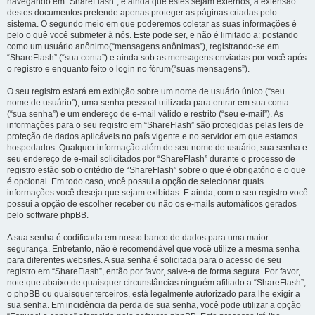
navegando em “ShareFlash”, e ainda que estes sejam externos, a extensão
destes documentos pretende apenas proteger as páginas criadas pelo
sistema. O segundo meio em que poderemos coletar as suas informações é
pelo o quê você submeter à nós. Este pode ser, e não é limitado a: postando
como um usuário anônimo(“mensagens anônimas”), registrando-se em
“ShareFlash” (“sua conta”) e ainda sob as mensagens enviadas por você após
o registro e enquanto feito o login no fórum(“suas mensagens”).
O seu registro estará em exibição sobre um nome de usuário único (“seu
nome de usuário”), uma senha pessoal utilizada para entrar em sua conta
(“sua senha”) e um endereço de e-mail válido e restrito (“seu e-mail”). As
informações para o seu registro em “ShareFlash” são protegidas pelas leis de
proteção de dados aplicáveis no país vigente e no servidor em que estamos
hospedados. Qualquer informação além de seu nome de usuário, sua senha e
seu endereço de e-mail solicitados por “ShareFlash” durante o processo de
registro estão sob o critédio de “ShareFlash” sobre o que é obrigatório e o que
é opcional. Em todo caso, você possui a opção de selecionar quais
informações você deseja que sejam exibidas. E ainda, com o seu registro você
possui a opção de escolher receber ou não os e-mails automáticos gerados
pelo software phpBB.
A sua senha é codificada em nosso banco de dados para uma maior
segurança. Entretanto, não é recomendável que você utilize a mesma senha
para diferentes websites. A sua senha é solicitada para o acesso de seu
registro em “ShareFlash”, então por favor, salve-a de forma segura. Por favor,
note que abaixo de quaisquer circunstâncias ninguém afiliado a “ShareFlash”,
o phpBB ou quaisquer terceiros, está legalmente autorizado para lhe exigir a
sua senha. Em incidência da perda de sua senha, você pode utilizar a opção