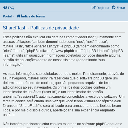
FAQ
Registrar
Entrar
Portal
Índice do fórum
ShareFlash - Políticas de privacidade
Estas políticas irão explicar em detalhes como “ShareFlash” juntamente com
as suas afiliações (também denominado como “nós”, “nos”, “nosso”,
“ShareFlash”, “https://shareflash.xyz”) e phpBB (também denominado como
“eles”, “deles”, “phpBB software”, “www.phpbb.com”, “phpBB Limited”, “phpBB
Teams”) utilizam quaisquer informações coletadas por você durante alguma
sessão de aplicações dentro de nosso sistema (denominado “sua
informação”).
As suas informações são coletadas por dois meios. Primeiramente, através de
seu navegador, “ShareFlash” irá fazer com que o software phpBB gere um
determinado número de cookies, que são pequenos arquivos de texto
adicionados ao seu navegador. Os primeiros dois cookies contêm um
identificador de usuários (“user-id”) e um identificador de sessão
anônima(“session-id”), automaticamente concedidos a você pelo software. Um
terceiro cookie será criado uma vez que você tenha visualizado tópicos e/ou
fóruns em “ShareFlash” e será utilizado para armazenar quais tópicos foram
lidos, e por meio disso e outros, aperfeiçoar a sua experiência enquanto
usuário.
Nós também precisamos criar cookies externos ao software phpBB enquanto