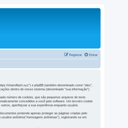
Registrar
Entrar
https://shareflash.xyz”) e phpBB (também denominado como “eles”,
icações dentro de nosso sistema (denominado “sua informação”).
inado número de cookies, que são pequenos arquivos de texto
tomaticamente concedidos a você pelo software. Um terceiro cookie
 outros, aperfeiçoar a sua experiência enquanto usuário.
documentos pretende apenas proteger as páginas criadas pelo
um usuário anônimo(“mensagens anônimas”), registrando-se em