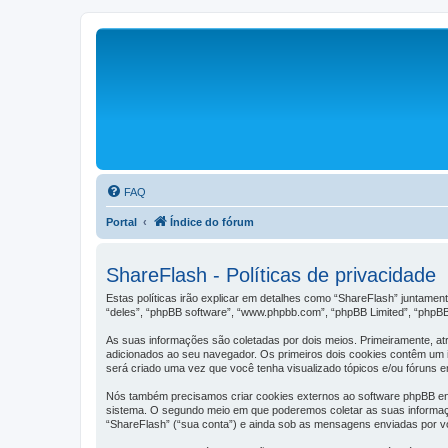
FAQ
Portal
Índice do fórum
ShareFlash - Políticas de privacidade
Estas políticas irão explicar em detalhes como “ShareFlash” juntame
“deles”, “phpBB software”, “www.phpbb.com”, “phpBB Limited”, “phpB
As suas informações são coletadas por dois meios. Primeiramente, a
adicionados ao seu navegador. Os primeiros dois cookies contêm um id
será criado uma vez que você tenha visualizado tópicos e/ou fóruns em
Nós também precisamos criar cookies externos ao software phpBB en
sistema. O segundo meio em que poderemos coletar as suas informaçõ
“ShareFlash” (“sua conta”) e ainda sob as mensagens enviadas por vo