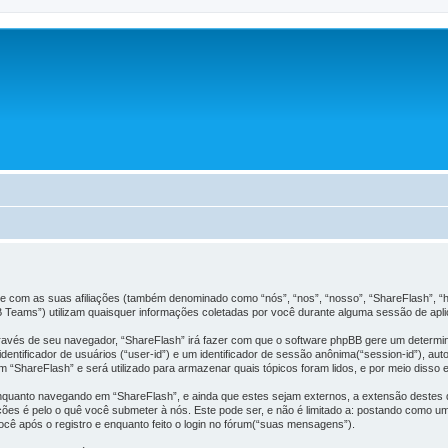
nte com as suas afiliações (também denominado como “nós”, “nos”, “nosso”, “ShareFlash”, “
B Teams”) utilizam quaisquer informações coletadas por você durante alguma sessão de apl
través de seu navegador, “ShareFlash” irá fazer com que o software phpBB gere um determ
entificador de usuários (“user-id”) e um identificador de sessão anônima(“session-id”), au
 “ShareFlash” e será utilizado para armazenar quais tópicos foram lidos, e por meio disso e
quanto navegando em “ShareFlash”, e ainda que estes sejam externos, a extensão destes 
es é pelo o quê você submeter à nós. Este pode ser, e não é limitado a: postando como 
cê após o registro e enquanto feito o login no fórum(“suas mensagens”).