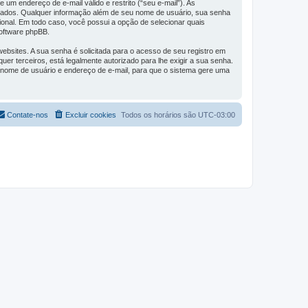
um endereço de e-mail válido e restrito (“seu e-mail”). As
edados. Qualquer informação além de seu nome de usuário, sua senha
cional. Em todo caso, você possui a opção de selecionar quais
software phpBB.
bsites. A sua senha é solicitada para o acesso de seu registro em
uer terceiros, está legalmente autorizado para lhe exigir a sua senha.
eu nome de usuário e endereço de e-mail, para que o sistema gere uma
Contate-nos
Excluir cookies
Todos os horários são
UTC-03:00