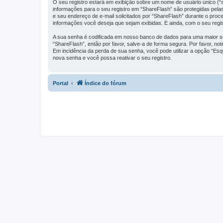
O seu registro estará em exibição sobre um nome de usuário único (“se
informações para o seu registro em “ShareFlash” são protegidas pela
e seu endereço de e-mail solicitados por “ShareFlash” durante o proce
informações você deseja que sejam exibidas. E ainda, com o seu regi
A sua senha é codificada em nosso banco de dados para uma maior seg
“ShareFlash”, então por favor, salve-a de forma segura. Por favor, no
Em incidência da perda de sua senha, você pode utilizar a opção “Esq
nova senha e você possa reativar o seu registro.
Portal
Índice do fórum