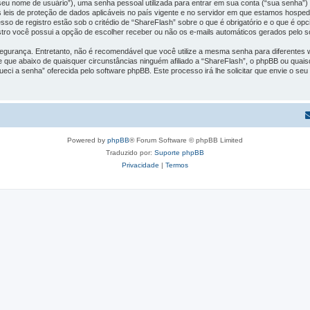
u nome de usuário”), uma senha pessoal utilizada para entrar em sua conta (“sua senha”) e 
s leis de proteção de dados aplicáveis no país vigente e no servidor em que estamos hosp
sso de registro estão sob o critédio de “ShareFlash” sobre o que é obrigatório e o que é op
stro você possui a opção de escolher receber ou não os e-mails automáticos gerados pelo 
urança. Entretanto, não é recomendável que você utilize a mesma senha para diferentes we
te que abaixo de quaisquer circunstâncias ninguém afiliado a “ShareFlash”, o phpBB ou quaisq
ueci a senha” oferecida pelo software phpBB. Este processo irá lhe solicitar que envie o s
Powered by
phpBB
® Forum Software © phpBB Limited
Traduzido por:
Suporte phpBB
Privacidade
|
Termos