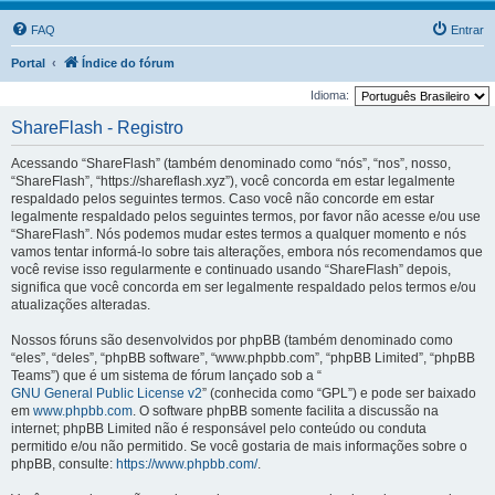
FAQ
Entrar
Portal
Índice do fórum
Idioma:
ShareFlash - Registro
Acessando “ShareFlash” (também denominado como “nós”, “nos”, nosso,
“ShareFlash”, “https://shareflash.xyz”), você concorda em estar legalmente
respaldado pelos seguintes termos. Caso você não concorde em estar
legalmente respaldado pelos seguintes termos, por favor não acesse e/ou use
“ShareFlash”. Nós podemos mudar estes termos a qualquer momento e nós
vamos tentar informá-lo sobre tais alterações, embora nós recomendamos que
você revise isso regularmente e continuado usando “ShareFlash” depois,
significa que você concorda em ser legalmente respaldado pelos termos e/ou
atualizações alteradas.
Nossos fóruns são desenvolvidos por phpBB (também denominado como
“eles”, “deles”, “phpBB software”, “www.phpbb.com”, “phpBB Limited”, “phpBB
Teams”) que é um sistema de fórum lançado sob a “
GNU General Public License v2
” (conhecida como “GPL”) e pode ser baixado
em
www.phpbb.com
. O software phpBB somente facilita a discussão na
internet; phpBB Limited não é responsável pelo conteúdo ou conduta
permitido e/ou não permitido. Se você gostaria de mais informações sobre o
phpBB, consulte:
https://www.phpbb.com/
.