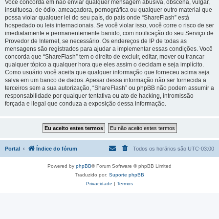
Você concorda em não enviar qualquer mensagem abusiva, obscena, vulgar,
insultuosa, de ódio, ameaçadora, pornográfica ou qualquer outro material que
possa violar qualquer lei do seu país, do país onde “ShareFlash” está
hospedado ou leis internacionais. Se você violar isso, você corre o risco de ser
imediatamente e permanentemente banido, com notificação do seu Serviço de
Provedor de Internet, se necessário. Os endereços de IP de todas as
mensagens são registrados para ajudar a implementar essas condições. Você
concorda que “ShareFlash” tem o direito de excluir, editar, mover ou trancar
qualquer tópico a qualquer hora que eles assim o decidam e seja implícito.
Como usuário você aceita que qualquer informação que forneceu acima seja
salva em um banco de dados. Apesar dessa informação não ser fornecida a
terceiros sem a sua autorização, “ShareFlash” ou phpBB não podem assumir a
responsabilidade por qualquer tentativa ou ato de hacking, intromissão
forçada e ilegal que conduza a exposição dessa informação.
Portal
Índice do fórum
Todos os horários são
UTC-03:00
Powered by
phpBB
® Forum Software © phpBB Limited
Traduzido por:
Suporte phpBB
Privacidade
|
Termos