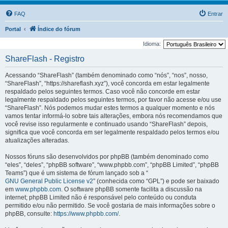
FAQ
Entrar
Portal
Índice do fórum
Idioma:
ShareFlash - Registro
Acessando “ShareFlash” (também denominado como “nós”, “nos”, nosso,
“ShareFlash”, “https://shareflash.xyz”), você concorda em estar legalmente
respaldado pelos seguintes termos. Caso você não concorde em estar
legalmente respaldado pelos seguintes termos, por favor não acesse e/ou use
“ShareFlash”. Nós podemos mudar estes termos a qualquer momento e nós
vamos tentar informá-lo sobre tais alterações, embora nós recomendamos que
você revise isso regularmente e continuado usando “ShareFlash” depois,
significa que você concorda em ser legalmente respaldado pelos termos e/ou
atualizações alteradas.
Nossos fóruns são desenvolvidos por phpBB (também denominado como
“eles”, “deles”, “phpBB software”, “www.phpbb.com”, “phpBB Limited”, “phpBB
Teams”) que é um sistema de fórum lançado sob a “
GNU General Public License v2
” (conhecida como “GPL”) e pode ser baixado
em
www.phpbb.com
. O software phpBB somente facilita a discussão na
internet; phpBB Limited não é responsável pelo conteúdo ou conduta
permitido e/ou não permitido. Se você gostaria de mais informações sobre o
phpBB, consulte:
https://www.phpbb.com/
.