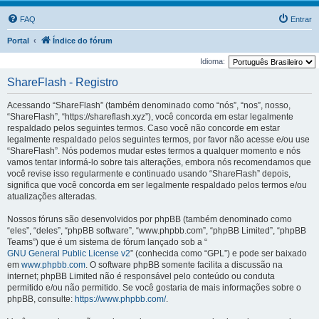
FAQ
Entrar
Portal
Índice do fórum
Idioma:
ShareFlash - Registro
Acessando “ShareFlash” (também denominado como “nós”, “nos”, nosso,
“ShareFlash”, “https://shareflash.xyz”), você concorda em estar legalmente
respaldado pelos seguintes termos. Caso você não concorde em estar
legalmente respaldado pelos seguintes termos, por favor não acesse e/ou use
“ShareFlash”. Nós podemos mudar estes termos a qualquer momento e nós
vamos tentar informá-lo sobre tais alterações, embora nós recomendamos que
você revise isso regularmente e continuado usando “ShareFlash” depois,
significa que você concorda em ser legalmente respaldado pelos termos e/ou
atualizações alteradas.
Nossos fóruns são desenvolvidos por phpBB (também denominado como
“eles”, “deles”, “phpBB software”, “www.phpbb.com”, “phpBB Limited”, “phpBB
Teams”) que é um sistema de fórum lançado sob a “
GNU General Public License v2
” (conhecida como “GPL”) e pode ser baixado
em
www.phpbb.com
. O software phpBB somente facilita a discussão na
internet; phpBB Limited não é responsável pelo conteúdo ou conduta
permitido e/ou não permitido. Se você gostaria de mais informações sobre o
phpBB, consulte:
https://www.phpbb.com/
.