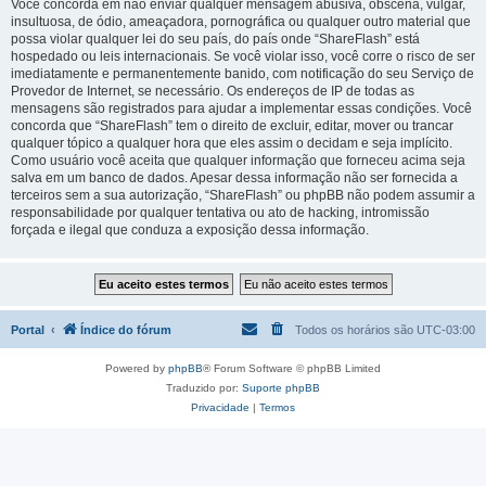
Você concorda em não enviar qualquer mensagem abusiva, obscena, vulgar,
insultuosa, de ódio, ameaçadora, pornográfica ou qualquer outro material que
possa violar qualquer lei do seu país, do país onde “ShareFlash” está
hospedado ou leis internacionais. Se você violar isso, você corre o risco de ser
imediatamente e permanentemente banido, com notificação do seu Serviço de
Provedor de Internet, se necessário. Os endereços de IP de todas as
mensagens são registrados para ajudar a implementar essas condições. Você
concorda que “ShareFlash” tem o direito de excluir, editar, mover ou trancar
qualquer tópico a qualquer hora que eles assim o decidam e seja implícito.
Como usuário você aceita que qualquer informação que forneceu acima seja
salva em um banco de dados. Apesar dessa informação não ser fornecida a
terceiros sem a sua autorização, “ShareFlash” ou phpBB não podem assumir a
responsabilidade por qualquer tentativa ou ato de hacking, intromissão
forçada e ilegal que conduza a exposição dessa informação.
Portal
Índice do fórum
Todos os horários são
UTC-03:00
Powered by
phpBB
® Forum Software © phpBB Limited
Traduzido por:
Suporte phpBB
Privacidade
|
Termos