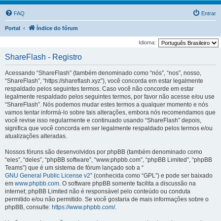
FAQ
Entrar
Portal
Índice do fórum
Idioma:
ShareFlash - Registro
Acessando “ShareFlash” (também denominado como “nós”, “nos”, nosso,
“ShareFlash”, “https://shareflash.xyz”), você concorda em estar legalmente
respaldado pelos seguintes termos. Caso você não concorde em estar
legalmente respaldado pelos seguintes termos, por favor não acesse e/ou use
“ShareFlash”. Nós podemos mudar estes termos a qualquer momento e nós
vamos tentar informá-lo sobre tais alterações, embora nós recomendamos que
você revise isso regularmente e continuado usando “ShareFlash” depois,
significa que você concorda em ser legalmente respaldado pelos termos e/ou
atualizações alteradas.
Nossos fóruns são desenvolvidos por phpBB (também denominado como
“eles”, “deles”, “phpBB software”, “www.phpbb.com”, “phpBB Limited”, “phpBB
Teams”) que é um sistema de fórum lançado sob a “
GNU General Public License v2
” (conhecida como “GPL”) e pode ser baixado
em
www.phpbb.com
. O software phpBB somente facilita a discussão na
internet; phpBB Limited não é responsável pelo conteúdo ou conduta
permitido e/ou não permitido. Se você gostaria de mais informações sobre o
phpBB, consulte:
https://www.phpbb.com/
.