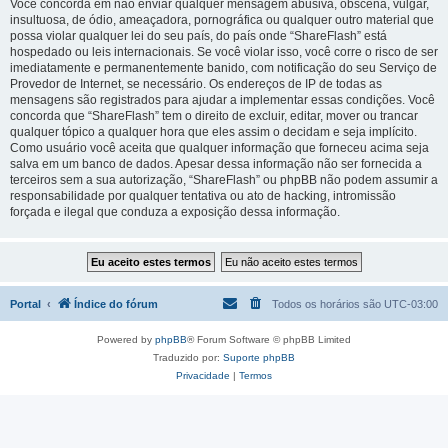
Você concorda em não enviar qualquer mensagem abusiva, obscena, vulgar,
insultuosa, de ódio, ameaçadora, pornográfica ou qualquer outro material que
possa violar qualquer lei do seu país, do país onde “ShareFlash” está
hospedado ou leis internacionais. Se você violar isso, você corre o risco de ser
imediatamente e permanentemente banido, com notificação do seu Serviço de
Provedor de Internet, se necessário. Os endereços de IP de todas as
mensagens são registrados para ajudar a implementar essas condições. Você
concorda que “ShareFlash” tem o direito de excluir, editar, mover ou trancar
qualquer tópico a qualquer hora que eles assim o decidam e seja implícito.
Como usuário você aceita que qualquer informação que forneceu acima seja
salva em um banco de dados. Apesar dessa informação não ser fornecida a
terceiros sem a sua autorização, “ShareFlash” ou phpBB não podem assumir a
responsabilidade por qualquer tentativa ou ato de hacking, intromissão
forçada e ilegal que conduza a exposição dessa informação.
Portal
Índice do fórum
Todos os horários são
UTC-03:00
Powered by
phpBB
® Forum Software © phpBB Limited
Traduzido por:
Suporte phpBB
Privacidade
|
Termos