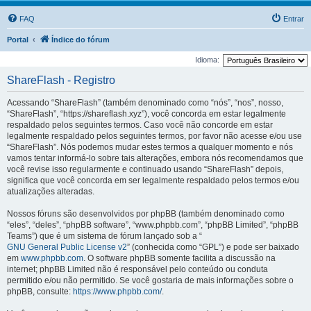
FAQ
Entrar
Portal
Índice do fórum
Idioma:
ShareFlash - Registro
Acessando “ShareFlash” (também denominado como “nós”, “nos”, nosso,
“ShareFlash”, “https://shareflash.xyz”), você concorda em estar legalmente
respaldado pelos seguintes termos. Caso você não concorde em estar
legalmente respaldado pelos seguintes termos, por favor não acesse e/ou use
“ShareFlash”. Nós podemos mudar estes termos a qualquer momento e nós
vamos tentar informá-lo sobre tais alterações, embora nós recomendamos que
você revise isso regularmente e continuado usando “ShareFlash” depois,
significa que você concorda em ser legalmente respaldado pelos termos e/ou
atualizações alteradas.
Nossos fóruns são desenvolvidos por phpBB (também denominado como
“eles”, “deles”, “phpBB software”, “www.phpbb.com”, “phpBB Limited”, “phpBB
Teams”) que é um sistema de fórum lançado sob a “
GNU General Public License v2
” (conhecida como “GPL”) e pode ser baixado
em
www.phpbb.com
. O software phpBB somente facilita a discussão na
internet; phpBB Limited não é responsável pelo conteúdo ou conduta
permitido e/ou não permitido. Se você gostaria de mais informações sobre o
phpBB, consulte:
https://www.phpbb.com/
.