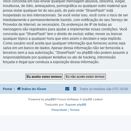
Você concorda em não enviar qualquer mensagem abusiva, obscena, vulgar,
insultuosa, de ódio, ameaçadora, pornográfica ou qualquer outro material que
possa violar qualquer lei do seu país, do país onde “ShareFlash” está
hospedado ou leis internacionais. Se você violar isso, você corre o risco de ser
imediatamente e permanentemente banido, com notificação do seu Serviço de
Provedor de Internet, se necessário. Os endereços de IP de todas as
mensagens são registrados para ajudar a implementar essas condições. Você
concorda que “ShareFlash” tem o direito de excluir, editar, mover ou trancar
qualquer tópico a qualquer hora que eles assim o decidam e seja implícito.
Como usuário você aceita que qualquer informação que forneceu acima seja
salva em um banco de dados. Apesar dessa informação não ser fornecida a
terceiros sem a sua autorização, “ShareFlash” ou phpBB não podem assumir a
responsabilidade por qualquer tentativa ou ato de hacking, intromissão
forçada e ilegal que conduza a exposição dessa informação.
Portal
Índice do fórum
Todos os horários são
UTC-03:00
Powered by
phpBB
® Forum Software © phpBB Limited
Traduzido por:
Suporte phpBB
Privacidade
|
Termos