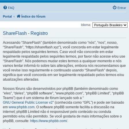
FAQ
Entrar
Portal
Índice do fórum
Idioma:
ShareFlash - Registro
Acessando “ShareFlash” (também denominado como “nós”, “nos”, nosso,
“ShareFlash”, “https://shareflash.xyz”), você concorda em estar legalmente
respaldado pelos seguintes termos. Caso você não concorde em estar
legalmente respaldado pelos seguintes termos, por favor não acesse e/ou use
“ShareFlash”. Nós podemos mudar estes termos a qualquer momento e nós
vamos tentar informá-lo sobre tais alterações, embora nós recomendamos que
você revise isso regularmente e continuado usando “ShareFlash” depois,
significa que você concorda em ser legalmente respaldado pelos termos e/ou
atualizações alteradas.
Nossos fóruns são desenvolvidos por phpBB (também denominado como
“eles”, “deles”, “phpBB software”, “www.phpbb.com”, “phpBB Limited”, “phpBB
Teams”) que é um sistema de fórum lançado sob a “
GNU General Public License v2
” (conhecida como “GPL”) e pode ser baixado
em
www.phpbb.com
. O software phpBB somente facilita a discussão na
internet; phpBB Limited não é responsável pelo conteúdo ou conduta
permitido e/ou não permitido. Se você gostaria de mais informações sobre o
phpBB, consulte:
https://www.phpbb.com/
.