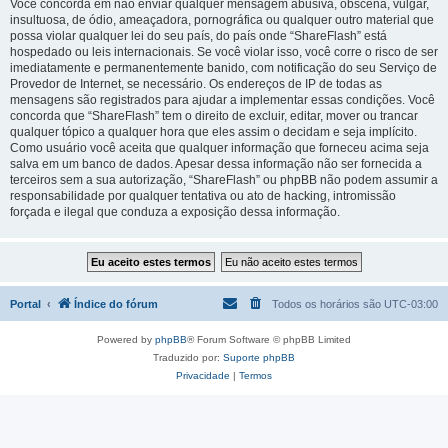
Você concorda em não enviar qualquer mensagem abusiva, obscena, vulgar,
insultuosa, de ódio, ameaçadora, pornográfica ou qualquer outro material que
possa violar qualquer lei do seu país, do país onde “ShareFlash” está
hospedado ou leis internacionais. Se você violar isso, você corre o risco de ser
imediatamente e permanentemente banido, com notificação do seu Serviço de
Provedor de Internet, se necessário. Os endereços de IP de todas as
mensagens são registrados para ajudar a implementar essas condições. Você
concorda que “ShareFlash” tem o direito de excluir, editar, mover ou trancar
qualquer tópico a qualquer hora que eles assim o decidam e seja implícito.
Como usuário você aceita que qualquer informação que forneceu acima seja
salva em um banco de dados. Apesar dessa informação não ser fornecida a
terceiros sem a sua autorização, “ShareFlash” ou phpBB não podem assumir a
responsabilidade por qualquer tentativa ou ato de hacking, intromissão
forçada e ilegal que conduza a exposição dessa informação.
Portal
Índice do fórum
Todos os horários são
UTC-03:00
Powered by
phpBB
® Forum Software © phpBB Limited
Traduzido por:
Suporte phpBB
Privacidade
|
Termos