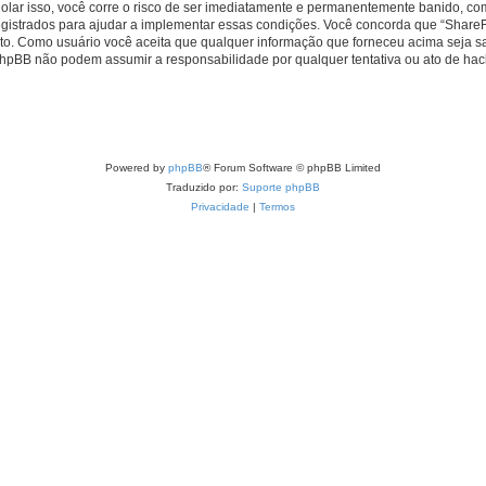
iolar isso, você corre o risco de ser imediatamente e permanentemente banido, com
strados para ajudar a implementar essas condições. Você concorda que “ShareFlash
cito. Como usuário você aceita que qualquer informação que forneceu acima seja
 phpBB não podem assumir a responsabilidade por qualquer tentativa ou ato de hac
Powered by
phpBB
® Forum Software © phpBB Limited
Traduzido por:
Suporte phpBB
Privacidade
|
Termos