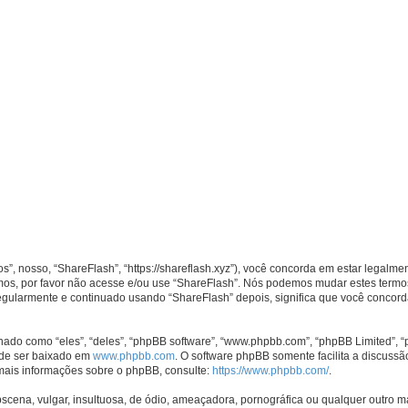
 nosso, “ShareFlash”, “https://shareflash.xyz”), você concorda em estar legalme
mos, por favor não acesse e/ou use “ShareFlash”. Nós podemos mudar estes termos
gularmente e continuado usando “ShareFlash” depois, significa que você concord
o como “eles”, “deles”, “phpBB software”, “www.phpbb.com”, “phpBB Limited”, “
ode ser baixado em
www.phpbb.com
. O software phpBB somente facilita a discuss
 mais informações sobre o phpBB, consulte:
https://www.phpbb.com/
.
na, vulgar, insultuosa, de ódio, ameaçadora, pornográfica ou qualquer outro mate