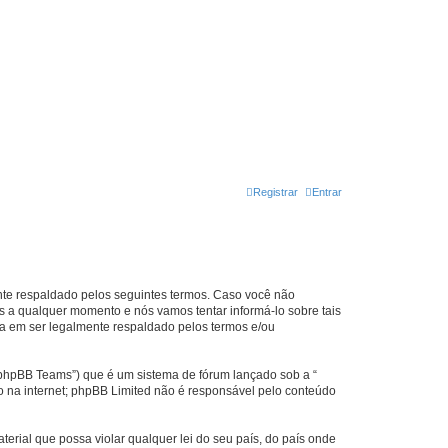
Registrar
Entrar
nte respaldado pelos seguintes termos. Caso você não
 a qualquer momento e nós vamos tentar informá-lo sobre tais
a em ser legalmente respaldado pelos termos e/ou
phpBB Teams”) que é um sistema de fórum lançado sob a “
ão na internet; phpBB Limited não é responsável pelo conteúdo
rial que possa violar qualquer lei do seu país, do país onde