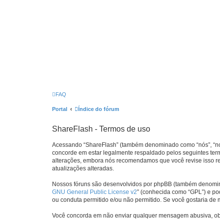
FAQ
Portal
Índice do fórum
ShareFlash - Termos de uso
Acessando “ShareFlash” (também denominado como “nós”, “nos”,
concorde em estar legalmente respaldado pelos seguintes ter
alterações, embora nós recomendamos que você revise isso re
atualizações alteradas.
Nossos fóruns são desenvolvidos por phpBB (também denominad
GNU General Public License v2
” (conhecida como “GPL”) e p
ou conduta permitido e/ou não permitido. Se você gostaria de
Você concorda em não enviar qualquer mensagem abusiva, obsce