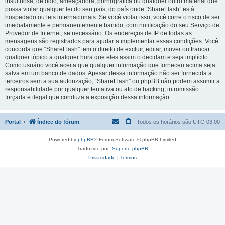
insultuosa, de ódio, ameaçadora, pornográfica ou qualquer outro material que
possa violar qualquer lei do seu país, do país onde “ShareFlash” está
hospedado ou leis internacionais. Se você violar isso, você corre o risco de ser
imediatamente e permanentemente banido, com notificação do seu Serviço de
Provedor de Internet, se necessário. Os endereços de IP de todas as
mensagens são registrados para ajudar a implementar essas condições. Você
concorda que “ShareFlash” tem o direito de excluir, editar, mover ou trancar
qualquer tópico a qualquer hora que eles assim o decidam e seja implícito.
Como usuário você aceita que qualquer informação que forneceu acima seja
salva em um banco de dados. Apesar dessa informação não ser fornecida a
terceiros sem a sua autorização, “ShareFlash” ou phpBB não podem assumir a
responsabilidade por qualquer tentativa ou ato de hacking, intromissão
forçada e ilegal que conduza a exposição dessa informação.
Portal
Índice do fórum
Todos os horários são
UTC-03:00
Powered by
phpBB
® Forum Software © phpBB Limited
Traduzido por:
Suporte phpBB
Privacidade
|
Termos