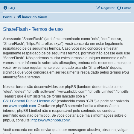
FAQ
Registrar
Entrar
Portal
Índice do fórum
ShareFlash - Termos de uso
Acessando “ShareFlash” (também denominado como “nós”, “nos”, nosso,
“ShareFlash”, “https://shareflash.xyz”), você concorda em estar legalmente
respaldado pelos seguintes termos. Caso você não concorde em estar
legalmente respaldado pelos seguintes termos, por favor não acesse e/ou use
“ShareFlash”. Nós podemos mudar estes termos a qualquer momento e nós
vamos tentar informá-lo sobre tais alterações, embora nós recomendamos que
você revise isso regularmente e continuado usando “ShareFlash” depois,
significa que você concorda em ser legalmente respaldado pelos termos e/ou
atualizações alteradas.
Nossos fóruns são desenvolvidos por phpBB (também denominado como
“eles”, “deles”, “phpBB software”, “www.phpbb.com”, “phpBB Limited”, “phpBB
Teams”) que é um sistema de fórum lançado sob a “
GNU General Public License v2
” (conhecida como “GPL”) e pode ser baixado
em
www.phpbb.com
. O software phpBB somente facilita a discussão na
internet; phpBB Limited não é responsável pelo conteúdo ou conduta
permitido e/ou não permitido. Se você gostaria de mais informações sobre o
phpBB, consulte:
https://www.phpbb.com/
.
Você concorda em não enviar qualquer mensagem abusiva, obscena, vulgar,