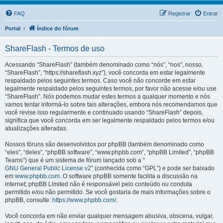
FAQ
Registrar
Entrar
Portal
Índice do fórum
ShareFlash - Termos de uso
Acessando “ShareFlash” (também denominado como “nós”, “nos”, nosso,
“ShareFlash”, “https://shareflash.xyz”), você concorda em estar legalmente
respaldado pelos seguintes termos. Caso você não concorde em estar
legalmente respaldado pelos seguintes termos, por favor não acesse e/ou use
“ShareFlash”. Nós podemos mudar estes termos a qualquer momento e nós
vamos tentar informá-lo sobre tais alterações, embora nós recomendamos que
você revise isso regularmente e continuado usando “ShareFlash” depois,
significa que você concorda em ser legalmente respaldado pelos termos e/ou
atualizações alteradas.
Nossos fóruns são desenvolvidos por phpBB (também denominado como
“eles”, “deles”, “phpBB software”, “www.phpbb.com”, “phpBB Limited”, “phpBB
Teams”) que é um sistema de fórum lançado sob a “
GNU General Public License v2
” (conhecida como “GPL”) e pode ser baixado
em
www.phpbb.com
. O software phpBB somente facilita a discussão na
internet; phpBB Limited não é responsável pelo conteúdo ou conduta
permitido e/ou não permitido. Se você gostaria de mais informações sobre o
phpBB, consulte:
https://www.phpbb.com/
.
Você concorda em não enviar qualquer mensagem abusiva, obscena, vulgar,