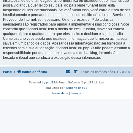
insultuosa, de ódio, ameaçadora, pornográfica ou qualquer outro material que
possa violar qualquer lei do seu país, do país onde “ShareFlash” está
hospedado ou leis internacionais. Se você violar isso, você corre o risco de ser
imediatamente e permanentemente banido, com notificação do seu Serviço de
Provedor de Internet, se necessário. Os endereços de IP de todas as
mensagens são registrados para ajudar a implementar essas condições. Você
concorda que “ShareFlash” tem o direito de excluir, editar, mover ou trancar
qualquer tópico a qualquer hora que eles assim o decidam e seja implícito.
Como usuário você aceita que qualquer informação que forneceu acima seja
salva em um banco de dados. Apesar dessa informação não ser fornecida a
terceiros sem a sua autorização, “ShareFlash” ou phpBB não podem assumir a
responsabilidade por qualquer tentativa ou ato de hacking, intromissão
forçada e ilegal que conduza a exposição dessa informação.
Portal
Índice do fórum
Todos os horários são
UTC-03:00
Powered by
phpBB
® Forum Software © phpBB Limited
Traduzido por:
Suporte phpBB
Privacidade
|
Termos