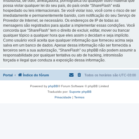
insultuosa, de ódio, ameaçadora, pornográfica ou qualquer outro material que
possa violar qualquer lei do seu país, do país onde “ShareFlash” está
hospedado ou leis internacionais. Se você violar isso, você corre o risco de ser
imediatamente e permanentemente banido, com notificação do seu Serviço de
Provedor de Internet, se necessário. Os endereços de IP de todas as
mensagens são registrados para ajudar a implementar essas condições. Você
concorda que “ShareFlash” tem o direito de excluir, editar, mover ou trancar
qualquer tópico a qualquer hora que eles assim o decidam e seja implícito.
Como usuário você aceita que qualquer informação que forneceu acima seja
salva em um banco de dados. Apesar dessa informação não ser fornecida a
terceiros sem a sua autorização, “ShareFlash” ou phpBB não podem assumir a
responsabilidade por qualquer tentativa ou ato de hacking, intromissão
forçada e ilegal que conduza a exposição dessa informação.
Portal
Índice do fórum
Todos os horários são
UTC-03:00
Powered by
phpBB
® Forum Software © phpBB Limited
Traduzido por:
Suporte phpBB
Privacidade
|
Termos