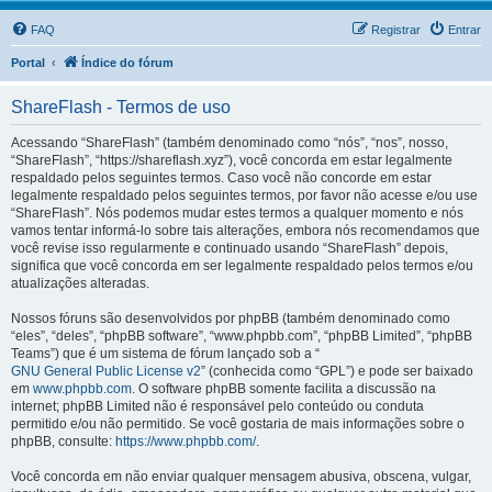
FAQ
Registrar
Entrar
Portal
Índice do fórum
ShareFlash - Termos de uso
Acessando “ShareFlash” (também denominado como “nós”, “nos”, nosso,
“ShareFlash”, “https://shareflash.xyz”), você concorda em estar legalmente
respaldado pelos seguintes termos. Caso você não concorde em estar
legalmente respaldado pelos seguintes termos, por favor não acesse e/ou use
“ShareFlash”. Nós podemos mudar estes termos a qualquer momento e nós
vamos tentar informá-lo sobre tais alterações, embora nós recomendamos que
você revise isso regularmente e continuado usando “ShareFlash” depois,
significa que você concorda em ser legalmente respaldado pelos termos e/ou
atualizações alteradas.
Nossos fóruns são desenvolvidos por phpBB (também denominado como
“eles”, “deles”, “phpBB software”, “www.phpbb.com”, “phpBB Limited”, “phpBB
Teams”) que é um sistema de fórum lançado sob a “
GNU General Public License v2
” (conhecida como “GPL”) e pode ser baixado
em
www.phpbb.com
. O software phpBB somente facilita a discussão na
internet; phpBB Limited não é responsável pelo conteúdo ou conduta
permitido e/ou não permitido. Se você gostaria de mais informações sobre o
phpBB, consulte:
https://www.phpbb.com/
.
Você concorda em não enviar qualquer mensagem abusiva, obscena, vulgar,