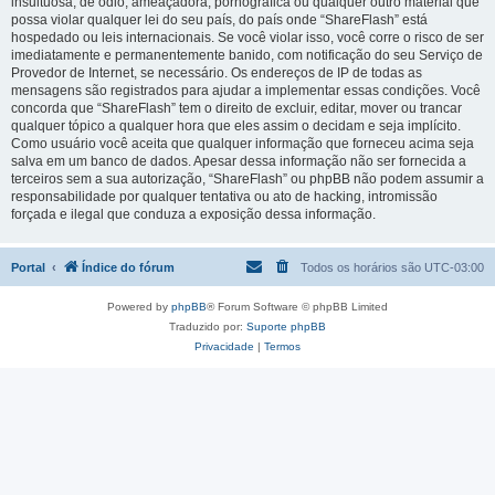
insultuosa, de ódio, ameaçadora, pornográfica ou qualquer outro material que
possa violar qualquer lei do seu país, do país onde “ShareFlash” está
hospedado ou leis internacionais. Se você violar isso, você corre o risco de ser
imediatamente e permanentemente banido, com notificação do seu Serviço de
Provedor de Internet, se necessário. Os endereços de IP de todas as
mensagens são registrados para ajudar a implementar essas condições. Você
concorda que “ShareFlash” tem o direito de excluir, editar, mover ou trancar
qualquer tópico a qualquer hora que eles assim o decidam e seja implícito.
Como usuário você aceita que qualquer informação que forneceu acima seja
salva em um banco de dados. Apesar dessa informação não ser fornecida a
terceiros sem a sua autorização, “ShareFlash” ou phpBB não podem assumir a
responsabilidade por qualquer tentativa ou ato de hacking, intromissão
forçada e ilegal que conduza a exposição dessa informação.
Portal
Índice do fórum
Todos os horários são
UTC-03:00
Powered by
phpBB
® Forum Software © phpBB Limited
Traduzido por:
Suporte phpBB
Privacidade
|
Termos