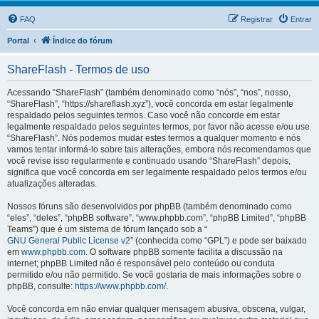
FAQ
Registrar
Entrar
Portal
Índice do fórum
ShareFlash - Termos de uso
Acessando “ShareFlash” (também denominado como “nós”, “nos”, nosso,
“ShareFlash”, “https://shareflash.xyz”), você concorda em estar legalmente
respaldado pelos seguintes termos. Caso você não concorde em estar
legalmente respaldado pelos seguintes termos, por favor não acesse e/ou use
“ShareFlash”. Nós podemos mudar estes termos a qualquer momento e nós
vamos tentar informá-lo sobre tais alterações, embora nós recomendamos que
você revise isso regularmente e continuado usando “ShareFlash” depois,
significa que você concorda em ser legalmente respaldado pelos termos e/ou
atualizações alteradas.
Nossos fóruns são desenvolvidos por phpBB (também denominado como
“eles”, “deles”, “phpBB software”, “www.phpbb.com”, “phpBB Limited”, “phpBB
Teams”) que é um sistema de fórum lançado sob a “
GNU General Public License v2
” (conhecida como “GPL”) e pode ser baixado
em
www.phpbb.com
. O software phpBB somente facilita a discussão na
internet; phpBB Limited não é responsável pelo conteúdo ou conduta
permitido e/ou não permitido. Se você gostaria de mais informações sobre o
phpBB, consulte:
https://www.phpbb.com/
.
Você concorda em não enviar qualquer mensagem abusiva, obscena, vulgar,