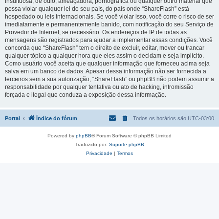
insultuosa, de ódio, ameaçadora, pornográfica ou qualquer outro material que
possa violar qualquer lei do seu país, do país onde “ShareFlash” está
hospedado ou leis internacionais. Se você violar isso, você corre o risco de ser
imediatamente e permanentemente banido, com notificação do seu Serviço de
Provedor de Internet, se necessário. Os endereços de IP de todas as
mensagens são registrados para ajudar a implementar essas condições. Você
concorda que “ShareFlash” tem o direito de excluir, editar, mover ou trancar
qualquer tópico a qualquer hora que eles assim o decidam e seja implícito.
Como usuário você aceita que qualquer informação que forneceu acima seja
salva em um banco de dados. Apesar dessa informação não ser fornecida a
terceiros sem a sua autorização, “ShareFlash” ou phpBB não podem assumir a
responsabilidade por qualquer tentativa ou ato de hacking, intromissão
forçada e ilegal que conduza a exposição dessa informação.
Portal
Índice do fórum
Todos os horários são
UTC-03:00
Powered by
phpBB
® Forum Software © phpBB Limited
Traduzido por:
Suporte phpBB
Privacidade
|
Termos