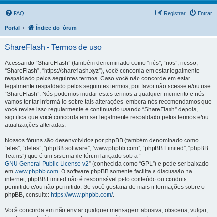
FAQ
Registrar
Entrar
Portal
Índice do fórum
ShareFlash - Termos de uso
Acessando “ShareFlash” (também denominado como “nós”, “nos”, nosso,
“ShareFlash”, “https://shareflash.xyz”), você concorda em estar legalmente
respaldado pelos seguintes termos. Caso você não concorde em estar
legalmente respaldado pelos seguintes termos, por favor não acesse e/ou use
“ShareFlash”. Nós podemos mudar estes termos a qualquer momento e nós
vamos tentar informá-lo sobre tais alterações, embora nós recomendamos que
você revise isso regularmente e continuado usando “ShareFlash” depois,
significa que você concorda em ser legalmente respaldado pelos termos e/ou
atualizações alteradas.
Nossos fóruns são desenvolvidos por phpBB (também denominado como
“eles”, “deles”, “phpBB software”, “www.phpbb.com”, “phpBB Limited”, “phpBB
Teams”) que é um sistema de fórum lançado sob a “
GNU General Public License v2
” (conhecida como “GPL”) e pode ser baixado
em
www.phpbb.com
. O software phpBB somente facilita a discussão na
internet; phpBB Limited não é responsável pelo conteúdo ou conduta
permitido e/ou não permitido. Se você gostaria de mais informações sobre o
phpBB, consulte:
https://www.phpbb.com/
.
Você concorda em não enviar qualquer mensagem abusiva, obscena, vulgar,