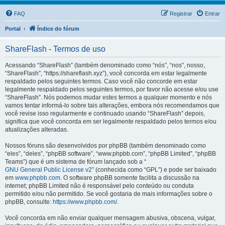
FAQ
Registrar
Entrar
Portal
Índice do fórum
ShareFlash - Termos de uso
Acessando “ShareFlash” (também denominado como “nós”, “nos”, nosso,
“ShareFlash”, “https://shareflash.xyz”), você concorda em estar legalmente
respaldado pelos seguintes termos. Caso você não concorde em estar
legalmente respaldado pelos seguintes termos, por favor não acesse e/ou use
“ShareFlash”. Nós podemos mudar estes termos a qualquer momento e nós
vamos tentar informá-lo sobre tais alterações, embora nós recomendamos que
você revise isso regularmente e continuado usando “ShareFlash” depois,
significa que você concorda em ser legalmente respaldado pelos termos e/ou
atualizações alteradas.
Nossos fóruns são desenvolvidos por phpBB (também denominado como
“eles”, “deles”, “phpBB software”, “www.phpbb.com”, “phpBB Limited”, “phpBB
Teams”) que é um sistema de fórum lançado sob a “
GNU General Public License v2
” (conhecida como “GPL”) e pode ser baixado
em
www.phpbb.com
. O software phpBB somente facilita a discussão na
internet; phpBB Limited não é responsável pelo conteúdo ou conduta
permitido e/ou não permitido. Se você gostaria de mais informações sobre o
phpBB, consulte:
https://www.phpbb.com/
.
Você concorda em não enviar qualquer mensagem abusiva, obscena, vulgar,