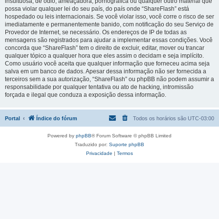
insultuosa, de ódio, ameaçadora, pornográfica ou qualquer outro material que
possa violar qualquer lei do seu país, do país onde “ShareFlash” está
hospedado ou leis internacionais. Se você violar isso, você corre o risco de ser
imediatamente e permanentemente banido, com notificação do seu Serviço de
Provedor de Internet, se necessário. Os endereços de IP de todas as
mensagens são registrados para ajudar a implementar essas condições. Você
concorda que “ShareFlash” tem o direito de excluir, editar, mover ou trancar
qualquer tópico a qualquer hora que eles assim o decidam e seja implícito.
Como usuário você aceita que qualquer informação que forneceu acima seja
salva em um banco de dados. Apesar dessa informação não ser fornecida a
terceiros sem a sua autorização, “ShareFlash” ou phpBB não podem assumir a
responsabilidade por qualquer tentativa ou ato de hacking, intromissão
forçada e ilegal que conduza a exposição dessa informação.
Portal
Índice do fórum
Todos os horários são
UTC-03:00
Powered by
phpBB
® Forum Software © phpBB Limited
Traduzido por:
Suporte phpBB
Privacidade
|
Termos