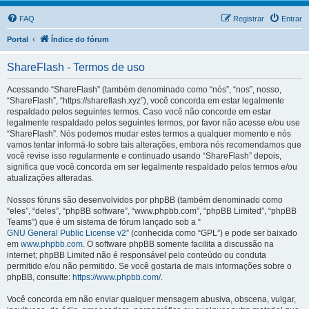
FAQ
Registrar
Entrar
Portal
Índice do fórum
ShareFlash - Termos de uso
Acessando “ShareFlash” (também denominado como “nós”, “nos”, nosso,
“ShareFlash”, “https://shareflash.xyz”), você concorda em estar legalmente
respaldado pelos seguintes termos. Caso você não concorde em estar
legalmente respaldado pelos seguintes termos, por favor não acesse e/ou use
“ShareFlash”. Nós podemos mudar estes termos a qualquer momento e nós
vamos tentar informá-lo sobre tais alterações, embora nós recomendamos que
você revise isso regularmente e continuado usando “ShareFlash” depois,
significa que você concorda em ser legalmente respaldado pelos termos e/ou
atualizações alteradas.
Nossos fóruns são desenvolvidos por phpBB (também denominado como
“eles”, “deles”, “phpBB software”, “www.phpbb.com”, “phpBB Limited”, “phpBB
Teams”) que é um sistema de fórum lançado sob a “
GNU General Public License v2
” (conhecida como “GPL”) e pode ser baixado
em
www.phpbb.com
. O software phpBB somente facilita a discussão na
internet; phpBB Limited não é responsável pelo conteúdo ou conduta
permitido e/ou não permitido. Se você gostaria de mais informações sobre o
phpBB, consulte:
https://www.phpbb.com/
.
Você concorda em não enviar qualquer mensagem abusiva, obscena, vulgar,