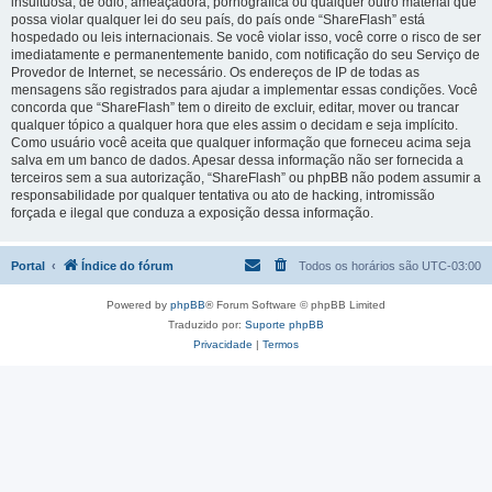
insultuosa, de ódio, ameaçadora, pornográfica ou qualquer outro material que
possa violar qualquer lei do seu país, do país onde “ShareFlash” está
hospedado ou leis internacionais. Se você violar isso, você corre o risco de ser
imediatamente e permanentemente banido, com notificação do seu Serviço de
Provedor de Internet, se necessário. Os endereços de IP de todas as
mensagens são registrados para ajudar a implementar essas condições. Você
concorda que “ShareFlash” tem o direito de excluir, editar, mover ou trancar
qualquer tópico a qualquer hora que eles assim o decidam e seja implícito.
Como usuário você aceita que qualquer informação que forneceu acima seja
salva em um banco de dados. Apesar dessa informação não ser fornecida a
terceiros sem a sua autorização, “ShareFlash” ou phpBB não podem assumir a
responsabilidade por qualquer tentativa ou ato de hacking, intromissão
forçada e ilegal que conduza a exposição dessa informação.
Portal
Índice do fórum
Todos os horários são
UTC-03:00
Powered by
phpBB
® Forum Software © phpBB Limited
Traduzido por:
Suporte phpBB
Privacidade
|
Termos