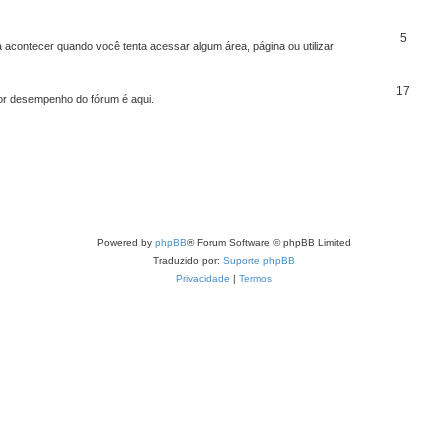
5
a acontecer quando você tenta acessar algum área, página ou utilizar
17
or desempenho do fórum é aqui.
Powered by
phpBB
® Forum Software © phpBB Limited
Traduzido por:
Suporte phpBB
Privacidade
|
Termos