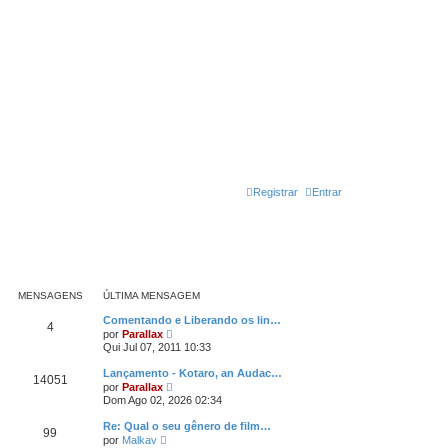
Registrar
Entrar
MENSAGENS
ÚLTIMA MENSAGEM
Comentando e Liberando os lin…
4
V
por
Parallax
e
Qui Jul 07, 2011 10:33
r
ú
Lançamento - Kotaro, an Audac…
14051
l
V
por
Parallax
t
e
Dom Ago 02, 2026 02:34
i
r
m
ú
Re: Qual o seu gênero de film…
a
99
l
V
m
por
Malkav
t