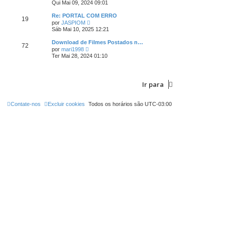
e
e
Qui Mai 09, 2024 09:01
i
r
n
m
ú
s
Re: PORTAL COM ERRO
a
19
l
a
V
m
por
JASPIOM
t
g
e
e
Sáb Mai 10, 2025 12:21
i
e
r
n
m
m
ú
s
Download de Filmes Postados n…
a
72
l
a
V
m
por
mari1998
t
g
e
e
Ter Mai 28, 2024 01:10
i
e
r
n
m
m
ú
s
a
l
a
m
t
g
e
Ir para
i
e
n
m
m
s
a
a
m
Contate-nos
Excluir cookies
Todos os horários são
UTC-03:00
g
e
e
n
m
s
a
g
e
m