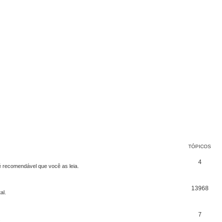
TÓPICOS
4
 recomendável que você as leia.
13968
al.
7
.