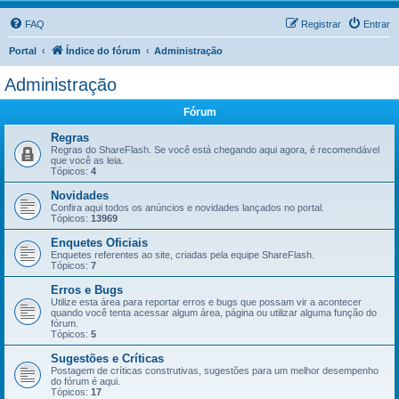
FAQ
Registrar
Entrar
Portal
Índice do fórum
Administração
Administração
Fórum
Regras
Regras do ShareFlash. Se você está chegando aqui agora, é recomendável
que você as leia.
Tópicos:
4
Novidades
Confira aqui todos os anúncios e novidades lançados no portal.
Tópicos:
13969
Enquetes Oficiais
Enquetes referentes ao site, criadas pela equipe ShareFlash.
Tópicos:
7
Erros e Bugs
Utilize esta área para reportar erros e bugs que possam vir a acontecer
quando você tenta acessar algum área, página ou utilizar alguma função do
fórum.
Tópicos:
5
Sugestões e Críticas
Postagem de críticas construtivas, sugestões para um melhor desempenho
do fórum é aqui.
Tópicos:
17