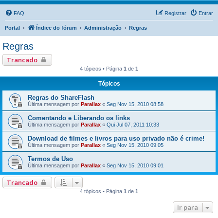
FAQ
Registrar
Entrar
Portal
Índice do fórum
Administração
Regras
Regras
Trancado
4 tópicos • Página
1
de
1
Tópicos
Regras do ShareFlash
Última mensagem por
Parallax
«
Seg Nov 15, 2010 08:58
Comentando e Liberando os links
Última mensagem por
Parallax
«
Qui Jul 07, 2011 10:33
Download de filmes e livros para uso privado não é crime!
Última mensagem por
Parallax
«
Seg Nov 15, 2010 09:05
Termos de Uso
Última mensagem por
Parallax
«
Seg Nov 15, 2010 09:01
Trancado
4 tópicos • Página
1
de
1
Ir para