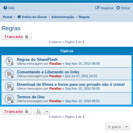
FAQ
Registrar
Entrar
Portal
Índice do fórum
Administração
Regras
Regras
Trancado
4 tópicos • Página
1
de
1
Tópicos
Regras do ShareFlash
Última mensagem por
Parallax
«
Seg Nov 15, 2010 08:58
Comentando e Liberando os links
Última mensagem por
Parallax
«
Qui Jul 07, 2011 10:33
Download de filmes e livros para uso privado não é crime!
Última mensagem por
Parallax
«
Seg Nov 15, 2010 09:05
Termos de Uso
Última mensagem por
Parallax
«
Seg Nov 15, 2010 09:01
Trancado
4 tópicos • Página
1
de
1
Ir para