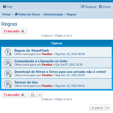
FAQ
Registrar
Entrar
Portal
Índice do fórum
Administração
Regras
Regras
Trancado
4 tópicos • Página
1
de
1
Tópicos
Regras do ShareFlash
Última mensagem por
Parallax
«
Seg Nov 15, 2010 08:58
Comentando e Liberando os links
Última mensagem por
Parallax
«
Qui Jul 07, 2011 10:33
Download de filmes e livros para uso privado não é crime!
Última mensagem por
Parallax
«
Seg Nov 15, 2010 09:05
Termos de Uso
Última mensagem por
Parallax
«
Seg Nov 15, 2010 09:01
Trancado
4 tópicos • Página
1
de
1
Ir para