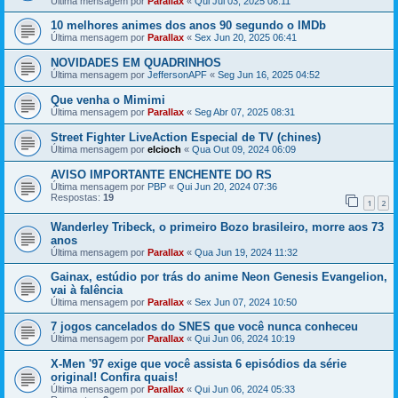
Última mensagem por
Parallax
«
Qui Jul 03, 2025 08:11
10 melhores animes dos anos 90 segundo o IMDb
Última mensagem por
Parallax
«
Sex Jun 20, 2025 06:41
NOVIDADES EM QUADRINHOS
Última mensagem por
JeffersonAPF
«
Seg Jun 16, 2025 04:52
Que venha o Mimimi
Última mensagem por
Parallax
«
Seg Abr 07, 2025 08:31
Street Fighter LiveAction Especial de TV (chines)
Última mensagem por
elcioch
«
Qua Out 09, 2024 06:09
AVISO IMPORTANTE ENCHENTE DO RS
Última mensagem por
PBP
«
Qui Jun 20, 2024 07:36
Respostas:
19
1
2
Wanderley Tribeck, o primeiro Bozo brasileiro, morre aos 73
anos
Última mensagem por
Parallax
«
Qua Jun 19, 2024 11:32
Gainax, estúdio por trás do anime Neon Genesis Evangelion,
vai à falência
Última mensagem por
Parallax
«
Sex Jun 07, 2024 10:50
7 jogos cancelados do SNES que você nunca conheceu
Última mensagem por
Parallax
«
Qui Jun 06, 2024 10:19
X-Men '97 exige que você assista 6 episódios da série
original! Confira quais!
Última mensagem por
Parallax
«
Qui Jun 06, 2024 05:33