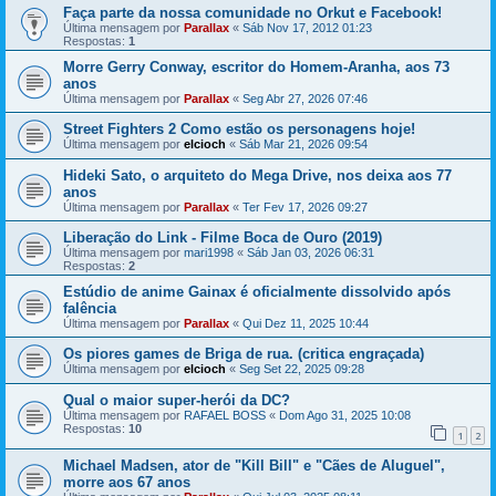
Faça parte da nossa comunidade no Orkut e Facebook!
Última mensagem por
Parallax
«
Sáb Nov 17, 2012 01:23
Respostas:
1
Morre Gerry Conway, escritor do Homem-Aranha, aos 73
anos
Última mensagem por
Parallax
«
Seg Abr 27, 2026 07:46
Street Fighters 2 Como estão os personagens hoje!
Última mensagem por
elcioch
«
Sáb Mar 21, 2026 09:54
Hideki Sato, o arquiteto do Mega Drive, nos deixa aos 77
anos
Última mensagem por
Parallax
«
Ter Fev 17, 2026 09:27
Liberação do Link - Filme Boca de Ouro (2019)
Última mensagem por
mari1998
«
Sáb Jan 03, 2026 06:31
Respostas:
2
Estúdio de anime Gainax é oficialmente dissolvido após
falência
Última mensagem por
Parallax
«
Qui Dez 11, 2025 10:44
Os piores games de Briga de rua. (critica engraçada)
Última mensagem por
elcioch
«
Seg Set 22, 2025 09:28
Qual o maior super-herói da DC?
Última mensagem por
RAFAEL BOSS
«
Dom Ago 31, 2025 10:08
Respostas:
10
1
2
Michael Madsen, ator de "Kill Bill" e "Cães de Aluguel",
morre aos 67 anos