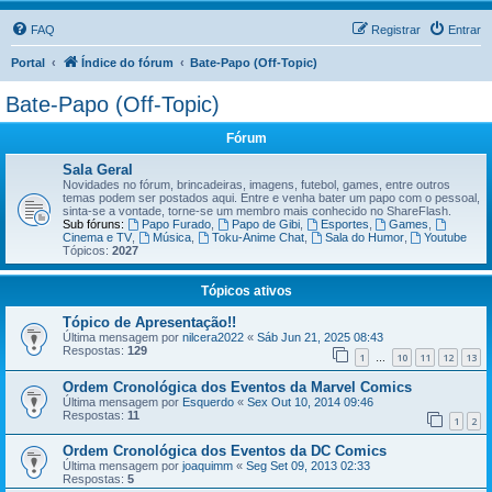
FAQ
Registrar
Entrar
Portal
Índice do fórum
Bate-Papo (Off-Topic)
Bate-Papo (Off-Topic)
Fórum
Sala Geral
Novidades no fórum, brincadeiras, imagens, futebol, games, entre outros
temas podem ser postados aqui. Entre e venha bater um papo com o pessoal,
sinta-se a vontade, torne-se um membro mais conhecido no ShareFlash.
Sub fóruns:
Papo Furado
,
Papo de Gibi
,
Esportes
,
Games
,
Cinema e TV
,
Música
,
Toku-Anime Chat
,
Sala do Humor
,
Youtube
Tópicos:
2027
Tópicos ativos
Tópico de Apresentação!!
Última mensagem por
nilcera2022
«
Sáb Jun 21, 2025 08:43
Respostas:
129
1
10
11
12
13
…
Ordem Cronológica dos Eventos da Marvel Comics
Última mensagem por
Esquerdo
«
Sex Out 10, 2014 09:46
Respostas:
11
1
2
Ordem Cronológica dos Eventos da DC Comics
Última mensagem por
joaquimm
«
Seg Set 09, 2013 02:33
Respostas:
5