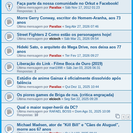
Faça parte da nossa comunidade no Orkut e Facebook!
Última mensagem por
Parallax
«
Sáb Nov 17, 2012 01:23
Respostas:
1
Morre Gerry Conway, escritor do Homem-Aranha, aos 73
anos
Última mensagem por
Parallax
«
Seg Abr 27, 2026 07:46
Street Fighters 2 Como estão os personagens hoje!
Última mensagem por
elcioch
«
Sáb Mar 21, 2026 09:54
Hideki Sato, o arquiteto do Mega Drive, nos deixa aos 77
anos
Última mensagem por
Parallax
«
Ter Fev 17, 2026 09:27
Liberação do Link - Filme Boca de Ouro (2019)
Última mensagem por
mari1998
«
Sáb Jan 03, 2026 06:31
Respostas:
2
Estúdio de anime Gainax é oficialmente dissolvido após
falência
Última mensagem por
Parallax
«
Qui Dez 11, 2025 10:44
Os piores games de Briga de rua. (critica engraçada)
Última mensagem por
elcioch
«
Seg Set 22, 2025 09:28
Qual o maior super-herói da DC?
Última mensagem por
RAFAEL BOSS
«
Dom Ago 31, 2025 10:08
Respostas:
10
1
2
Michael Madsen, ator de "Kill Bill" e "Cães de Aluguel",
morre aos 67 anos