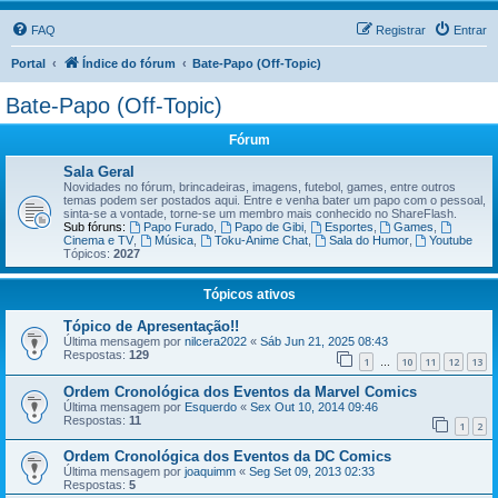
FAQ
Registrar
Entrar
Portal
Índice do fórum
Bate-Papo (Off-Topic)
Bate-Papo (Off-Topic)
Fórum
Sala Geral
Novidades no fórum, brincadeiras, imagens, futebol, games, entre outros
temas podem ser postados aqui. Entre e venha bater um papo com o pessoal,
sinta-se a vontade, torne-se um membro mais conhecido no ShareFlash.
Sub fóruns:
Papo Furado
,
Papo de Gibi
,
Esportes
,
Games
,
Cinema e TV
,
Música
,
Toku-Anime Chat
,
Sala do Humor
,
Youtube
Tópicos:
2027
Tópicos ativos
Tópico de Apresentação!!
Última mensagem por
nilcera2022
«
Sáb Jun 21, 2025 08:43
Respostas:
129
1
10
11
12
13
…
Ordem Cronológica dos Eventos da Marvel Comics
Última mensagem por
Esquerdo
«
Sex Out 10, 2014 09:46
Respostas:
11
1
2
Ordem Cronológica dos Eventos da DC Comics
Última mensagem por
joaquimm
«
Seg Set 09, 2013 02:33
Respostas:
5