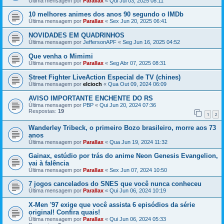
Última mensagem por
Parallax
«
Qui Jul 03, 2025 08:11
10 melhores animes dos anos 90 segundo o IMDb
Última mensagem por
Parallax
«
Sex Jun 20, 2025 06:41
NOVIDADES EM QUADRINHOS
Última mensagem por
JeffersonAPF
«
Seg Jun 16, 2025 04:52
Que venha o Mimimi
Última mensagem por
Parallax
«
Seg Abr 07, 2025 08:31
Street Fighter LiveAction Especial de TV (chines)
Última mensagem por
elcioch
«
Qua Out 09, 2024 06:09
AVISO IMPORTANTE ENCHENTE DO RS
Última mensagem por
PBP
«
Qui Jun 20, 2024 07:36
Respostas:
19
1
2
Wanderley Tribeck, o primeiro Bozo brasileiro, morre aos 73
anos
Última mensagem por
Parallax
«
Qua Jun 19, 2024 11:32
Gainax, estúdio por trás do anime Neon Genesis Evangelion,
vai à falência
Última mensagem por
Parallax
«
Sex Jun 07, 2024 10:50
7 jogos cancelados do SNES que você nunca conheceu
Última mensagem por
Parallax
«
Qui Jun 06, 2024 10:19
X-Men '97 exige que você assista 6 episódios da série
original! Confira quais!
Última mensagem por
Parallax
«
Qui Jun 06, 2024 05:33