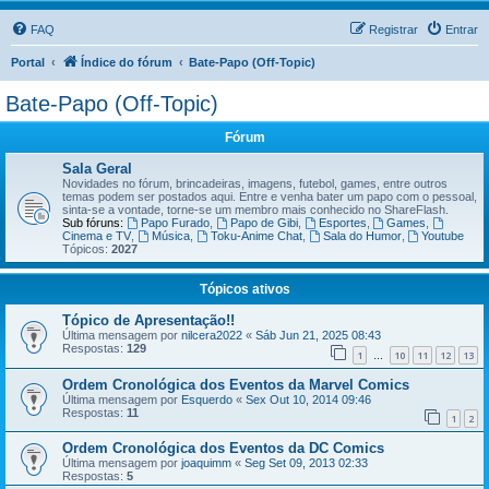
FAQ
Registrar
Entrar
Portal
Índice do fórum
Bate-Papo (Off-Topic)
Bate-Papo (Off-Topic)
Fórum
Sala Geral
Novidades no fórum, brincadeiras, imagens, futebol, games, entre outros
temas podem ser postados aqui. Entre e venha bater um papo com o pessoal,
sinta-se a vontade, torne-se um membro mais conhecido no ShareFlash.
Sub fóruns:
Papo Furado
,
Papo de Gibi
,
Esportes
,
Games
,
Cinema e TV
,
Música
,
Toku-Anime Chat
,
Sala do Humor
,
Youtube
Tópicos:
2027
Tópicos ativos
Tópico de Apresentação!!
Última mensagem por
nilcera2022
«
Sáb Jun 21, 2025 08:43
Respostas:
129
1
10
11
12
13
…
Ordem Cronológica dos Eventos da Marvel Comics
Última mensagem por
Esquerdo
«
Sex Out 10, 2014 09:46
Respostas:
11
1
2
Ordem Cronológica dos Eventos da DC Comics
Última mensagem por
joaquimm
«
Seg Set 09, 2013 02:33
Respostas:
5