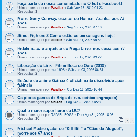
Faça parte da nossa comunidade no Orkut e Facebook!
Última mensagem por
Parallax
«
Sáb Nov 17, 2012 01:23
Respostas:
1
Morre Gerry Conway, escritor do Homem-Aranha, aos 73
anos
Última mensagem por
Parallax
«
Seg Abr 27, 2026 07:46
Street Fighters 2 Como estão os personagens hoje!
Última mensagem por
elcioch
«
Sáb Mar 21, 2026 09:54
Hideki Sato, o arquiteto do Mega Drive, nos deixa aos 77
anos
Última mensagem por
Parallax
«
Ter Fev 17, 2026 09:27
Liberação do Link - Filme Boca de Ouro (2019)
Última mensagem por
mari1998
«
Sáb Jan 03, 2026 06:31
Respostas:
2
Estúdio de anime Gainax é oficialmente dissolvido após
falência
Última mensagem por
Parallax
«
Qui Dez 11, 2025 10:44
Os piores games de Briga de rua. (critica engraçada)
Última mensagem por
elcioch
«
Seg Set 22, 2025 09:28
Qual o maior super-herói da DC?
Última mensagem por
RAFAEL BOSS
«
Dom Ago 31, 2025 10:08
Respostas:
10
1
2
Michael Madsen, ator de "Kill Bill" e "Cães de Aluguel",
morre aos 67 anos