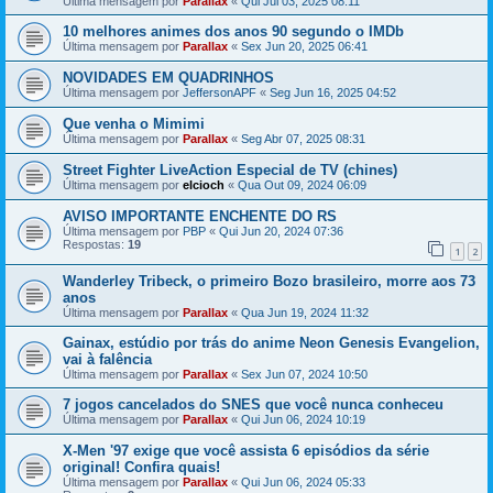
Última mensagem por
Parallax
«
Qui Jul 03, 2025 08:11
10 melhores animes dos anos 90 segundo o IMDb
Última mensagem por
Parallax
«
Sex Jun 20, 2025 06:41
NOVIDADES EM QUADRINHOS
Última mensagem por
JeffersonAPF
«
Seg Jun 16, 2025 04:52
Que venha o Mimimi
Última mensagem por
Parallax
«
Seg Abr 07, 2025 08:31
Street Fighter LiveAction Especial de TV (chines)
Última mensagem por
elcioch
«
Qua Out 09, 2024 06:09
AVISO IMPORTANTE ENCHENTE DO RS
Última mensagem por
PBP
«
Qui Jun 20, 2024 07:36
Respostas:
19
1
2
Wanderley Tribeck, o primeiro Bozo brasileiro, morre aos 73
anos
Última mensagem por
Parallax
«
Qua Jun 19, 2024 11:32
Gainax, estúdio por trás do anime Neon Genesis Evangelion,
vai à falência
Última mensagem por
Parallax
«
Sex Jun 07, 2024 10:50
7 jogos cancelados do SNES que você nunca conheceu
Última mensagem por
Parallax
«
Qui Jun 06, 2024 10:19
X-Men '97 exige que você assista 6 episódios da série
original! Confira quais!
Última mensagem por
Parallax
«
Qui Jun 06, 2024 05:33