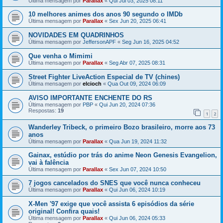
Última mensagem por
Parallax
«
Qui Jul 03, 2025 08:11
10 melhores animes dos anos 90 segundo o IMDb
Última mensagem por
Parallax
«
Sex Jun 20, 2025 06:41
NOVIDADES EM QUADRINHOS
Última mensagem por
JeffersonAPF
«
Seg Jun 16, 2025 04:52
Que venha o Mimimi
Última mensagem por
Parallax
«
Seg Abr 07, 2025 08:31
Street Fighter LiveAction Especial de TV (chines)
Última mensagem por
elcioch
«
Qua Out 09, 2024 06:09
AVISO IMPORTANTE ENCHENTE DO RS
Última mensagem por
PBP
«
Qui Jun 20, 2024 07:36
Respostas:
19
1
2
Wanderley Tribeck, o primeiro Bozo brasileiro, morre aos 73
anos
Última mensagem por
Parallax
«
Qua Jun 19, 2024 11:32
Gainax, estúdio por trás do anime Neon Genesis Evangelion,
vai à falência
Última mensagem por
Parallax
«
Sex Jun 07, 2024 10:50
7 jogos cancelados do SNES que você nunca conheceu
Última mensagem por
Parallax
«
Qui Jun 06, 2024 10:19
X-Men '97 exige que você assista 6 episódios da série
original! Confira quais!
Última mensagem por
Parallax
«
Qui Jun 06, 2024 05:33