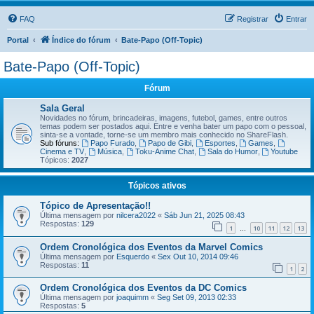
FAQ
Registrar
Entrar
Portal
Índice do fórum
Bate-Papo (Off-Topic)
Bate-Papo (Off-Topic)
Fórum
Sala Geral
Novidades no fórum, brincadeiras, imagens, futebol, games, entre outros
temas podem ser postados aqui. Entre e venha bater um papo com o pessoal,
sinta-se a vontade, torne-se um membro mais conhecido no ShareFlash.
Sub fóruns:
Papo Furado
,
Papo de Gibi
,
Esportes
,
Games
,
Cinema e TV
,
Música
,
Toku-Anime Chat
,
Sala do Humor
,
Youtube
Tópicos:
2027
Tópicos ativos
Tópico de Apresentação!!
Última mensagem por
nilcera2022
«
Sáb Jun 21, 2025 08:43
Respostas:
129
1
10
11
12
13
…
Ordem Cronológica dos Eventos da Marvel Comics
Última mensagem por
Esquerdo
«
Sex Out 10, 2014 09:46
Respostas:
11
1
2
Ordem Cronológica dos Eventos da DC Comics
Última mensagem por
joaquimm
«
Seg Set 09, 2013 02:33
Respostas:
5