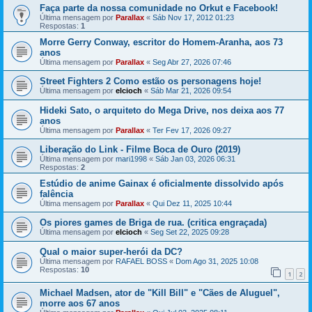
Faça parte da nossa comunidade no Orkut e Facebook!
Última mensagem por
Parallax
«
Sáb Nov 17, 2012 01:23
Respostas:
1
Morre Gerry Conway, escritor do Homem-Aranha, aos 73
anos
Última mensagem por
Parallax
«
Seg Abr 27, 2026 07:46
Street Fighters 2 Como estão os personagens hoje!
Última mensagem por
elcioch
«
Sáb Mar 21, 2026 09:54
Hideki Sato, o arquiteto do Mega Drive, nos deixa aos 77
anos
Última mensagem por
Parallax
«
Ter Fev 17, 2026 09:27
Liberação do Link - Filme Boca de Ouro (2019)
Última mensagem por
mari1998
«
Sáb Jan 03, 2026 06:31
Respostas:
2
Estúdio de anime Gainax é oficialmente dissolvido após
falência
Última mensagem por
Parallax
«
Qui Dez 11, 2025 10:44
Os piores games de Briga de rua. (critica engraçada)
Última mensagem por
elcioch
«
Seg Set 22, 2025 09:28
Qual o maior super-herói da DC?
Última mensagem por
RAFAEL BOSS
«
Dom Ago 31, 2025 10:08
Respostas:
10
1
2
Michael Madsen, ator de "Kill Bill" e "Cães de Aluguel",
morre aos 67 anos