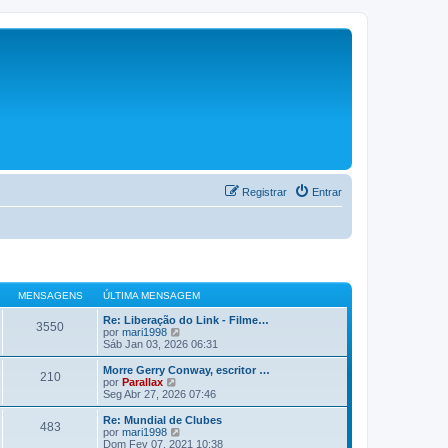
Registrar
Entrar
MENSAGENS
ÚLTIMA MENSAGEM
Re: Liberação do Link - Filme…
3550
V
por
mari1998
e
Sáb Jan 03, 2026 06:31
r
ú
Morre Gerry Conway, escritor …
210
l
V
por
Parallax
t
e
Seg Abr 27, 2026 07:46
i
r
m
ú
Re: Mundial de Clubes
483
a
l
V
por
mari1998
m
t
e
Dom Fev 07, 2021 10:38