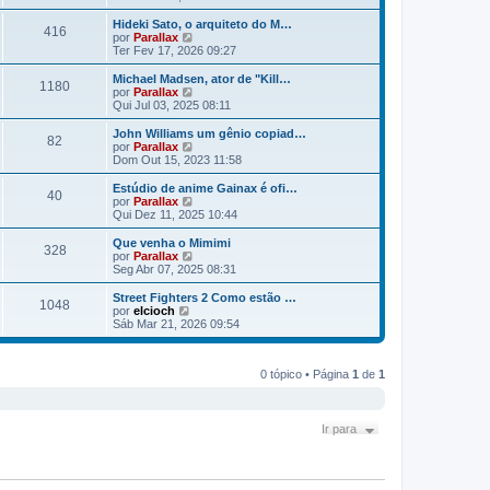
e
i
r
n
m
ú
Hideki Sato, o arquiteto do M…
s
416
a
l
V
por
Parallax
a
m
t
e
Ter Fev 17, 2026 09:27
g
e
i
r
e
n
m
ú
Michael Madsen, ator de "Kill…
m
s
1180
a
l
V
por
Parallax
a
m
t
e
Qui Jul 03, 2025 08:11
g
e
i
r
e
n
m
ú
John Williams um gênio copiad…
m
s
82
a
l
V
por
Parallax
a
m
t
e
Dom Out 15, 2023 11:58
g
e
i
r
e
n
m
ú
Estúdio de anime Gainax é ofi…
m
s
40
a
l
V
por
Parallax
a
m
t
e
Qui Dez 11, 2025 10:44
g
e
i
r
e
n
m
ú
Que venha o Mimimi
m
s
328
a
l
V
por
Parallax
a
m
t
e
Seg Abr 07, 2025 08:31
g
e
i
r
e
n
m
ú
Street Fighters 2 Como estão …
m
s
1048
a
l
V
por
elcioch
a
m
t
e
Sáb Mar 21, 2026 09:54
g
e
i
r
e
n
m
ú
m
s
a
l
a
m
0 tópico • Página
1
de
1
t
g
e
i
e
n
m
m
s
a
a
m
Ir para
g
e
e
n
m
s
a