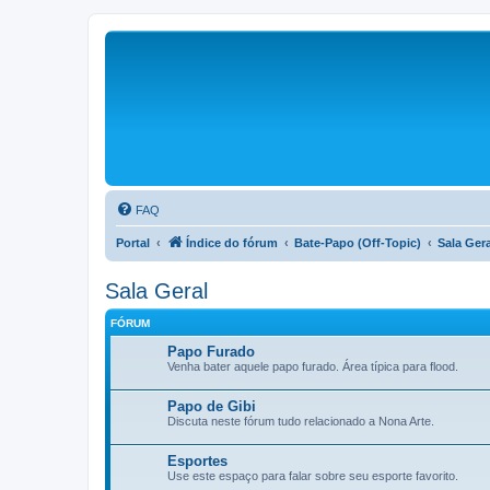
FAQ
Portal
Índice do fórum
Bate-Papo (Off-Topic)
Sala Gera
Sala Geral
FÓRUM
Papo Furado
Venha bater aquele papo furado. Área típica para flood.
Papo de Gibi
Discuta neste fórum tudo relacionado a Nona Arte.
Esportes
Use este espaço para falar sobre seu esporte favorito.