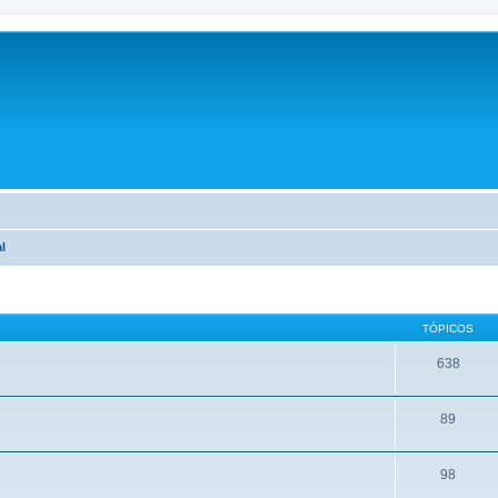
l
TÓPICOS
638
89
98