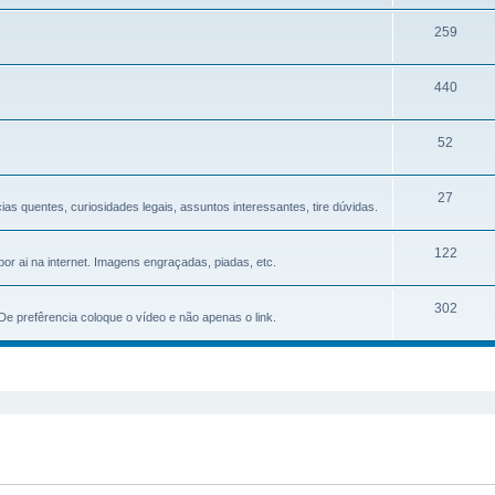
259
440
52
27
cias quentes, curiosidades legais, assuntos interessantes, tire dúvidas.
122
r ai na internet. Imagens engraçadas, piadas, etc.
302
e prefêrencia coloque o ví­deo e não apenas o link.