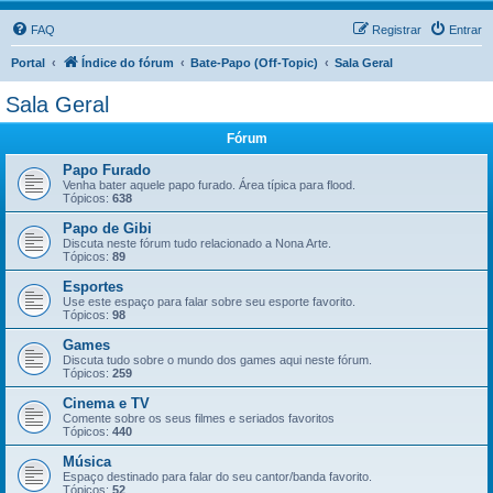
FAQ
Registrar
Entrar
Portal
Índice do fórum
Bate-Papo (Off-Topic)
Sala Geral
Sala Geral
Fórum
Papo Furado
Venha bater aquele papo furado. Área típica para flood.
Tópicos:
638
Papo de Gibi
Discuta neste fórum tudo relacionado a Nona Arte.
Tópicos:
89
Esportes
Use este espaço para falar sobre seu esporte favorito.
Tópicos:
98
Games
Discuta tudo sobre o mundo dos games aqui neste fórum.
Tópicos:
259
Cinema e TV
Comente sobre os seus filmes e seriados favoritos
Tópicos:
440
Música
Espaço destinado para falar do seu cantor/banda favorito.
Tópicos:
52