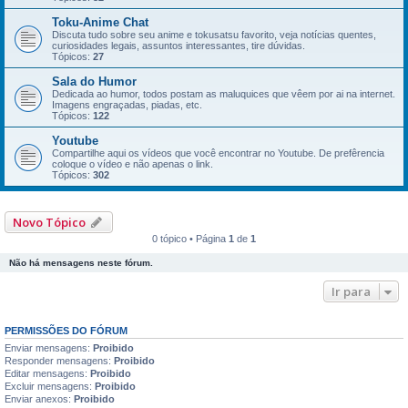
Toku-Anime Chat
Discuta tudo sobre seu anime e tokusatsu favorito, veja notí­cias quentes,
curiosidades legais, assuntos interessantes, tire dúvidas.
Tópicos:
27
Sala do Humor
Dedicada ao humor, todos postam as maluquices que vêem por ai na internet.
Imagens engraçadas, piadas, etc.
Tópicos:
122
Youtube
Compartilhe aqui os vídeos que você encontrar no Youtube. De prefêrencia
coloque o ví­deo e não apenas o link.
Tópicos:
302
Novo Tópico
0 tópico • Página
1
de
1
Não há mensagens neste fórum.
Ir para
PERMISSÕES DO FÓRUM
Enviar mensagens:
Proibido
Responder mensagens:
Proibido
Editar mensagens:
Proibido
Excluir mensagens:
Proibido
Enviar anexos:
Proibido