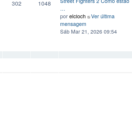
Street Fighters 2 Como estão
302
1048
…
por
elcioch
Ver última
mensagem
Sáb Mar 21, 2026 09:54