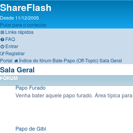
ShareFlash
Desde 11/12/2005
Pular para o conteúdo
Links rápidos
FAQ
Entrar
Registrar
Portal
Índice do fórum
Bate-Papo (Off-Topic)
Sala Geral
Sala Geral
FÓRUM
Papo Furado
Venha bater aquele papo furado. Área típica para 
Papo de Gibi