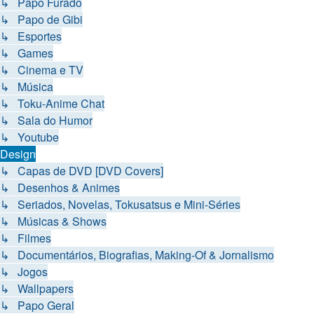
↳ Papo Furado
↳ Papo de Gibi
↳ Esportes
↳ Games
↳ Cinema e TV
↳ Música
↳ Toku-Anime Chat
↳ Sala do Humor
↳ Youtube
Design
↳ Capas de DVD [DVD Covers]
↳ Desenhos & Animes
↳ Seriados, Novelas, Tokusatsus e Mini-Séries
↳ Músicas & Shows
↳ Filmes
↳ Documentários, Biografias, Making-Of & Jornalismo
↳ Jogos
↳ Wallpapers
↳ Papo Geral