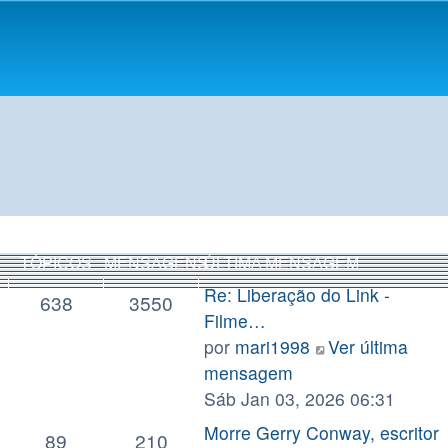
TÓPICOS
MENSAGENS
ÚLTIMA MENSAGEM
Re: Liberação do Link -
638
3550
Filme…
por
mari1998
Ver última
mensagem
Sáb Jan 03, 2026 06:31
Morre Gerry Conway, escritor
89
210