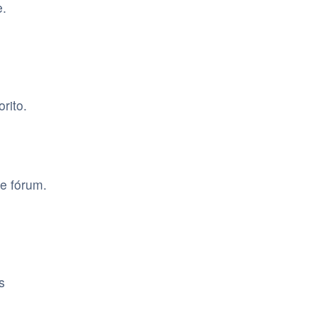
e.
rito.
e fórum.
s