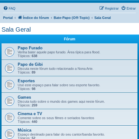
FAQ
Registrar
Entrar
Portal
Índice do fórum
Bate-Papo (Off-Topic)
Sala Geral
Sala Geral
Fórum
Papo Furado
Venha bater aquele papo furado. Área típica para flood.
Tópicos:
638
Papo de Gibi
Discuta neste fórum tudo relacionado a Nona Arte.
Tópicos:
89
Esportes
Use este espaço para falar sobre seu esporte favorito.
Tópicos:
98
Games
Discuta tudo sobre o mundo dos games aqui neste fórum.
Tópicos:
259
Cinema e TV
Comente sobre os seus filmes e seriados favoritos
Tópicos:
440
Música
Espaço destinado para falar do seu cantor/banda favorito.
Tópicos:
52