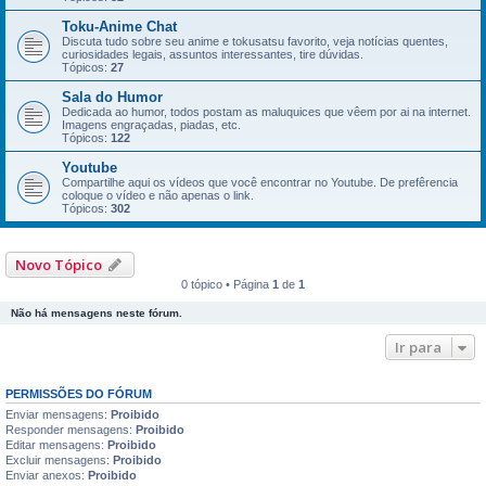
Toku-Anime Chat
Discuta tudo sobre seu anime e tokusatsu favorito, veja notí­cias quentes,
curiosidades legais, assuntos interessantes, tire dúvidas.
Tópicos:
27
Sala do Humor
Dedicada ao humor, todos postam as maluquices que vêem por ai na internet.
Imagens engraçadas, piadas, etc.
Tópicos:
122
Youtube
Compartilhe aqui os vídeos que você encontrar no Youtube. De prefêrencia
coloque o ví­deo e não apenas o link.
Tópicos:
302
Novo Tópico
0 tópico • Página
1
de
1
Não há mensagens neste fórum.
Ir para
PERMISSÕES DO FÓRUM
Enviar mensagens:
Proibido
Responder mensagens:
Proibido
Editar mensagens:
Proibido
Excluir mensagens:
Proibido
Enviar anexos:
Proibido