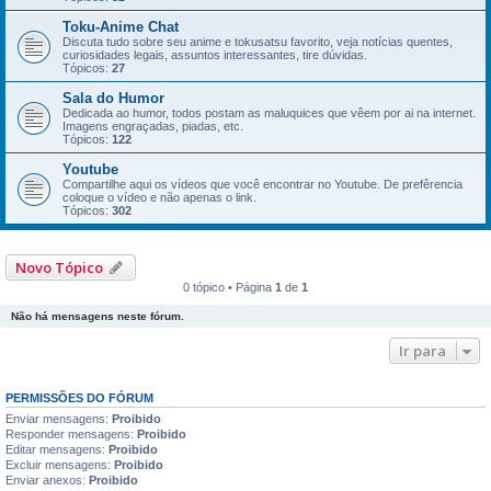
Toku-Anime Chat
Discuta tudo sobre seu anime e tokusatsu favorito, veja notí­cias quentes,
curiosidades legais, assuntos interessantes, tire dúvidas.
Tópicos:
27
Sala do Humor
Dedicada ao humor, todos postam as maluquices que vêem por ai na internet.
Imagens engraçadas, piadas, etc.
Tópicos:
122
Youtube
Compartilhe aqui os vídeos que você encontrar no Youtube. De prefêrencia
coloque o ví­deo e não apenas o link.
Tópicos:
302
Novo Tópico
0 tópico • Página
1
de
1
Não há mensagens neste fórum.
Ir para
PERMISSÕES DO FÓRUM
Enviar mensagens:
Proibido
Responder mensagens:
Proibido
Editar mensagens:
Proibido
Excluir mensagens:
Proibido
Enviar anexos:
Proibido