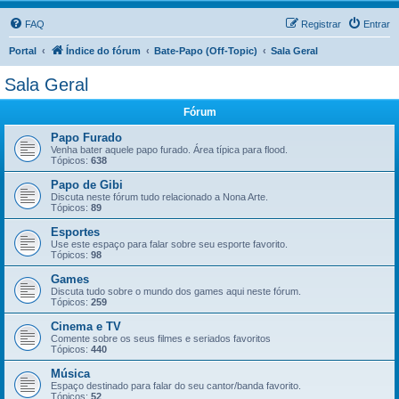
FAQ
Registrar
Entrar
Portal
Índice do fórum
Bate-Papo (Off-Topic)
Sala Geral
Sala Geral
Fórum
Papo Furado
Venha bater aquele papo furado. Área típica para flood.
Tópicos:
638
Papo de Gibi
Discuta neste fórum tudo relacionado a Nona Arte.
Tópicos:
89
Esportes
Use este espaço para falar sobre seu esporte favorito.
Tópicos:
98
Games
Discuta tudo sobre o mundo dos games aqui neste fórum.
Tópicos:
259
Cinema e TV
Comente sobre os seus filmes e seriados favoritos
Tópicos:
440
Música
Espaço destinado para falar do seu cantor/banda favorito.
Tópicos:
52