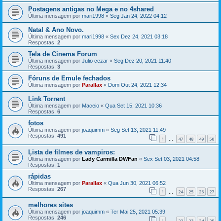
Postagens antigas no Mega e no 4shared
Última mensagem por
mari1998
«
Seg Jan 24, 2022 04:12
Natal & Ano Novo.
Última mensagem por
mari1998
«
Sex Dez 24, 2021 03:18
Respostas:
2
Tela de Cinema Forum
Última mensagem por
Julio cezar
«
Seg Dez 20, 2021 11:40
Respostas:
3
Fóruns de Emule fechados
Última mensagem por
Parallax
«
Dom Out 24, 2021 12:34
Link Torrent
Última mensagem por
Maceio
«
Qua Set 15, 2021 10:36
Respostas:
6
fotos
Última mensagem por
joaquimm
«
Seg Set 13, 2021 11:49
Respostas:
491
1
47
48
49
50
…
Lista de filmes de vampiros:
Última mensagem por
Lady Carmilla DWFan
«
Sex Set 03, 2021 04:58
Respostas:
1
rápidas
Última mensagem por
Parallax
«
Qua Jun 30, 2021 06:52
Respostas:
267
1
24
25
26
27
…
melhores sites
Última mensagem por
joaquimm
«
Ter Mai 25, 2021 05:39
Respostas:
246
1
22
23
24
25