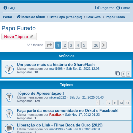
FAQ
Registrar
Entrar
Portal
Índice do fórum
Bate-Papo (Off-Topic)
Sala Geral
Papo Furado
Papo Furado
Novo Tópico
Página
1
de
26
1
2
3
4
5
26
Próximo
637 tópicos
…
Anúncios
Um pouco mais da história do ShareFlash
Última mensagem por
mari1998
«
Sáb Set 11, 2021 12:06
Respostas:
18
1
2
Tópicos
Tópico de Apresentação!!
Última mensagem por
nilcera2022
«
Sáb Jun 21, 2025 08:43
Respostas:
129
1
10
11
12
13
…
Faça parte da nossa comunidade no Orkut e Facebook!
Última mensagem por
Parallax
«
Sáb Nov 17, 2012 01:23
Respostas:
1
Liberação do Link - Filme Boca de Ouro (2019)
Última mensagem por
mari1998
«
Sáb Jan 03, 2026 06:31
Respostas:
2