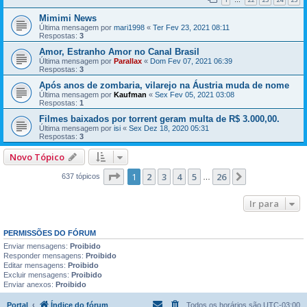
…
Mimimi News
Última mensagem por
mari1998
«
Ter Fev 23, 2021 08:11
Respostas:
3
Amor, Estranho Amor no Canal Brasil
Última mensagem por
Parallax
«
Dom Fev 07, 2021 06:39
Respostas:
3
Após anos de zombaria, vilarejo na Áustria muda de nome
Última mensagem por
Kaufman
«
Sex Fev 05, 2021 03:08
Respostas:
1
Filmes baixados por torrent geram multa de R$ 3.000,00.
Última mensagem por
isi
«
Sex Dez 18, 2020 05:31
Respostas:
3
Novo Tópico
Página
1
de
26
1
2
3
4
5
26
Próximo
637 tópicos
…
Ir para
PERMISSÕES DO FÓRUM
Enviar mensagens:
Proibido
Responder mensagens:
Proibido
Editar mensagens:
Proibido
Excluir mensagens:
Proibido
Enviar anexos:
Proibido
Portal
Índice do fórum
Todos os horários são
UTC-03:00