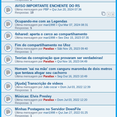
AVISO IMPORTANTE ENCHENTE DO RS
Última mensagem por
PBP
«
Qui Jun 20, 2024 07:36
Respostas:
19
1
2
Ocupando-me com as Legendas
Última mensagem por
mari1998
«
Qui Mar 07, 2024 08:31
Respostas:
5
4shared: aperta o cerco ao compartihamento
Última mensagem por
mari1998
«
Sex Dez 15, 2023 07:35
Fim do compartilhamento no Uloz
Última mensagem por
Parallax
«
Sáb Nov 25, 2023 09:40
Respostas:
1
Teorias da conspiração que provaram ser verdadeiras!
Última mensagem por
Parallax
«
Qui Nov 16, 2023 04:49
Homem 'sai na mão' com canguru maromba de dois metros
que tentava afogar seu cachorro
Última mensagem por
Parallax
«
Seg Out 16, 2023 10:49
[Ajuda] Transcrição de videos
Última mensagem por
Julio cezar
«
Dom Jul 03, 2022 12:39
Respostas:
1
Músicas: Elvis Presley
Última mensagem por
Parallax
«
Dom Jul 03, 2022 12:20
Respostas:
1
Minhas Postagens no Servidor DowsFile
Última mensagem por
mari1998
«
Qui Jan 27, 2022 01:25
Respostas:
1