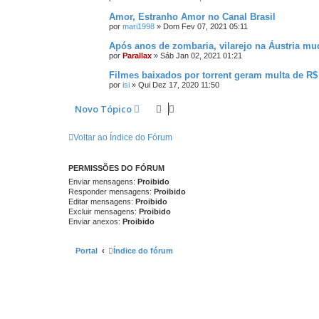
Amor, Estranho Amor no Canal Brasil
por
mari1998
»
Dom Fev 07, 2021 05:11
Após anos de zombaria, vilarejo na Áustria m
por
Parallax
»
Sáb Jan 02, 2021 01:21
Filmes baixados por torrent geram multa de R$ 
por
isi
»
Qui Dez 17, 2020 11:50
Novo Tópico
Voltar ao Índice do Fórum
PERMISSÕES DO FÓRUM
Enviar mensagens:
Proibido
Responder mensagens:
Proibido
Editar mensagens:
Proibido
Excluir mensagens:
Proibido
Enviar anexos:
Proibido
Portal
Índice do fórum