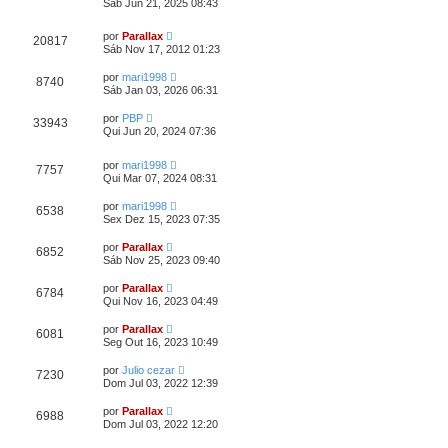
Sáb Jun 21, 2025 08:43
por
Parallax
20817
Sáb Nov 17, 2012 01:23
por
mari1998
8740
Sáb Jan 03, 2026 06:31
por
PBP
33943
Qui Jun 20, 2024 07:36
por
mari1998
7757
Qui Mar 07, 2024 08:31
por
mari1998
6538
Sex Dez 15, 2023 07:35
por
Parallax
6852
Sáb Nov 25, 2023 09:40
por
Parallax
6784
Qui Nov 16, 2023 04:49
por
Parallax
6081
Seg Out 16, 2023 10:49
por
Julio cezar
7230
Dom Jul 03, 2022 12:39
por
Parallax
6988
Dom Jul 03, 2022 12:20