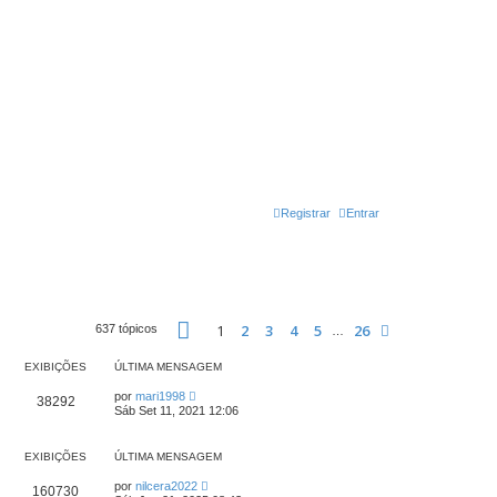
Registrar
Entrar
Página
1
de
26
1
2
3
4
5
26
Próximo
637 tópicos
…
EXIBIÇÕES
ÚLTIMA MENSAGEM
por
mari1998
38292
Sáb Set 11, 2021 12:06
EXIBIÇÕES
ÚLTIMA MENSAGEM
por
nilcera2022
160730