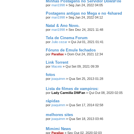
Minhas Postagens no Servidor DowsFile
por
mari1998
»
Seg Jan 24, 2022 04:05
Postagens antigas no Mega e no 4shared
por
mari1998
»
Seg Jan 24, 2022 04:12
Natal & Ano Novo.
por
mari1998
»
Sex Dez 24, 2021 11:48
Tela de Cinema Forum
por
Julio cezar
»
Qui Jul 01, 2021 01:41
Fóruns de Emule fechados
por
Parallax
»
Dom Out 24, 2021 12:34
Link Torrent
por
Maceio
»
Qui Set 09, 2021 09:39
fotos
por
joaquimm
»
Qua Set 25, 2013 01:28
Lista de filmes de vampiros:
por
Lady Carmilla DWFan
»
Qui Out 08, 2020 02:05
rápidas
por
joaquimm
»
Qua Set 17, 2014 02:58
melhores sites
por
joaquimm
»
Qua Set 18, 2013 03:46
Mimimi News
por
Parallax
»
Sex Out 02, 2020 02:03