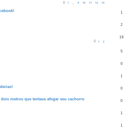
1
9
10
11
12
13
…
acebook!
1
2
19
1
2
5
0
1
deiras!
0
ois metros que tentava afogar seu cachorro
0
1
1