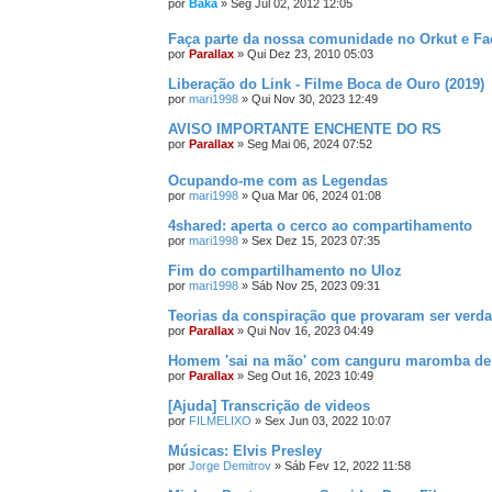
por
Baka
»
Seg Jul 02, 2012 12:05
Faça parte da nossa comunidade no Orkut e F
por
Parallax
»
Qui Dez 23, 2010 05:03
Liberação do Link - Filme Boca de Ouro (2019)
por
mari1998
»
Qui Nov 30, 2023 12:49
AVISO IMPORTANTE ENCHENTE DO RS
por
Parallax
»
Seg Mai 06, 2024 07:52
Ocupando-me com as Legendas
por
mari1998
»
Qua Mar 06, 2024 01:08
4shared: aperta o cerco ao compartihamento
por
mari1998
»
Sex Dez 15, 2023 07:35
Fim do compartilhamento no Uloz
por
mari1998
»
Sáb Nov 25, 2023 09:31
Teorias da conspiração que provaram ser verda
por
Parallax
»
Qui Nov 16, 2023 04:49
Homem 'sai na mão' com canguru maromba de d
por
Parallax
»
Seg Out 16, 2023 10:49
[Ajuda] Transcrição de videos
por
FILMELIXO
»
Sex Jun 03, 2022 10:07
Músicas: Elvis Presley
por
Jorge Demitrov
»
Sáb Fev 12, 2022 11:58