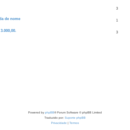
3
uda de nome
1
3.000,00.
3
Powered by
phpBB
® Forum Software © phpBB Limited
Traduzido por:
Suporte phpBB
Privacidade
|
Termos