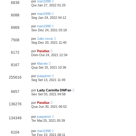
por
mari1998
6838
Qui Jan 27, 2022 01:25
por
mari1998
6088
Seg Jan 24, 2022 04:12
por
mari1998
6969
Sex Dez 24, 2021 03:18
por
Julio cezar
7508
Seg Dez 20, 2021 11:40
por
Parallax
6172
Dom Out 24, 2021 12:34
por
Maceio
8167
Qua Set 15, 2021 10:36
por
joaquimm
255616
Seg Set 13, 2021 11:49
por
Lady Carmilla DWFan
6657
Sex Set 03, 2021 04:58
por
Parallax
136276
Qua Jun 30, 2021 06:52
por
joaquimm
134349
Ter Mai 25, 2021 05:39
por
mari1998
6104
Ter Fev 23, 2021 08:11