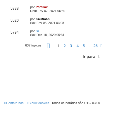
por
Parallax
5838
Dom Fev 07, 2021 06:39
por
Kaufman
5520
Sex Fev 05, 2021 03:08
por
isi
5794
Sex Dez 18, 2020 05:31
Página
1
de
26
1
2
3
4
5
26
Próximo
637 tópicos
…
Ir para
Contate-nos
Excluir cookies
Todos os horários são
UTC-03:00