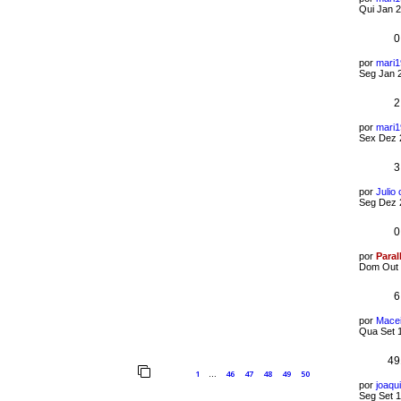
Qui Jan 2
0
por
mari
Seg Jan 
2
por
mari
Sex Dez 
3
por
Julio
Seg Dez 
0
por
Paral
Dom Out 
6
por
Mace
Qua Set 
49
1
46
47
48
49
50
…
por
joaq
Seg Set 1