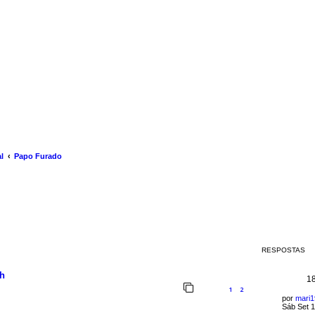
l
Papo Furado
RESPOSTAS
sh
1
1
2
por
mari
Sáb Set 1