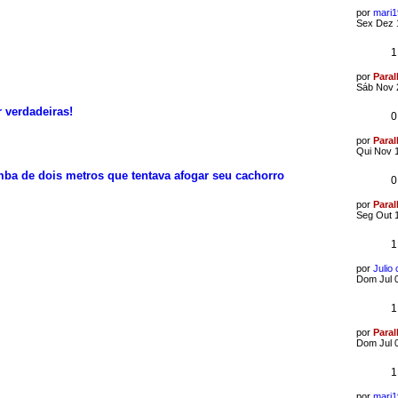
por
mari
Sex Dez 
1
por
Paral
Sáb Nov 
 verdadeiras!
0
por
Paral
Qui Nov 
a de dois metros que tentava afogar seu cachorro
0
por
Paral
Seg Out 
1
por
Julio
Dom Jul 
1
por
Paral
Dom Jul 
1
por
mari