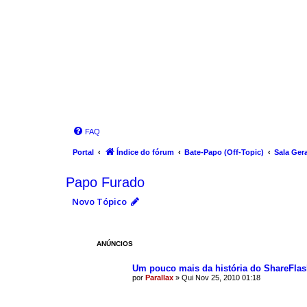
FAQ
Portal
Índice do fórum
Bate-Papo (Off-Topic)
Sala Gera
Papo Furado
Novo Tópico
ANÚNCIOS
Um pouco mais da história do ShareFla
por
Parallax
»
Qui Nov 25, 2010 01:18