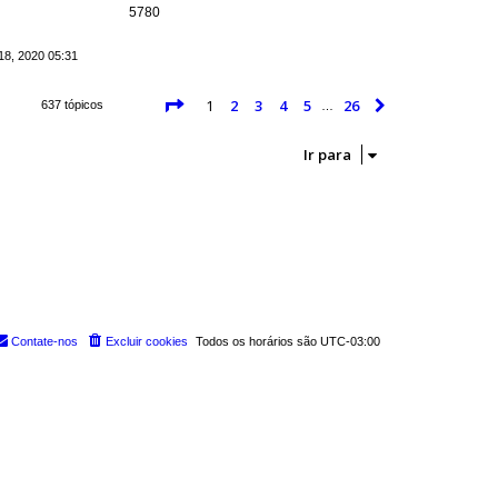
5780
18, 2020 05:31
Página
1
de
26
1
2
3
4
5
26
Próximo
637 tópicos
…
Ir para
Contate-nos
Excluir cookies
Todos os horários são
UTC-03:00