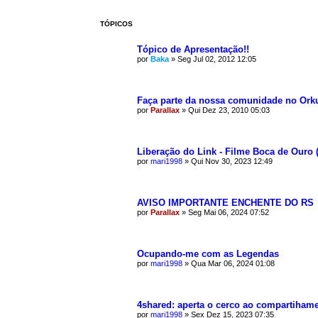
TÓPICOS
Tópico de Apresentação!!
por
Baka
»
Seg Jul 02, 2012 12:05
Faça parte da nossa comunidade no Orku
por
Parallax
»
Qui Dez 23, 2010 05:03
Liberação do Link - Filme Boca de Ouro 
por
mari1998
»
Qui Nov 30, 2023 12:49
AVISO IMPORTANTE ENCHENTE DO RS
por
Parallax
»
Seg Mai 06, 2024 07:52
Ocupando-me com as Legendas
por
mari1998
»
Qua Mar 06, 2024 01:08
4shared: aperta o cerco ao compartiham
por
mari1998
»
Sex Dez 15, 2023 07:35