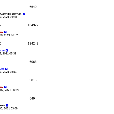
6640
 Carmilla DWFan
3, 2021 04:58
7
134927
lax
30, 2021 06:52
6
134242
uimm
5, 2021 05:39
6068
1998
3, 2021 08:11
5815
lax
07, 2021 06:39
5494
man
05, 2021 03:08