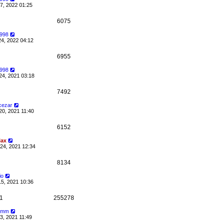
7, 2022 01:25
6075
1998
24, 2022 04:12
6955
1998
24, 2021 03:18
7492
 cezar
20, 2021 11:40
6152
lax
24, 2021 12:34
8134
io
15, 2021 10:36
1
255278
uimm
3, 2021 11:49