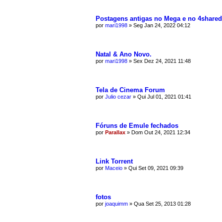
Postagens antigas no Mega e no 4shared
por
mari1998
»
Seg Jan 24, 2022 04:12
Natal & Ano Novo.
por
mari1998
»
Sex Dez 24, 2021 11:48
Tela de Cinema Forum
por
Julio cezar
»
Qui Jul 01, 2021 01:41
Fóruns de Emule fechados
por
Parallax
»
Dom Out 24, 2021 12:34
Link Torrent
por
Maceio
»
Qui Set 09, 2021 09:39
fotos
por
joaquimm
»
Qua Set 25, 2013 01:28