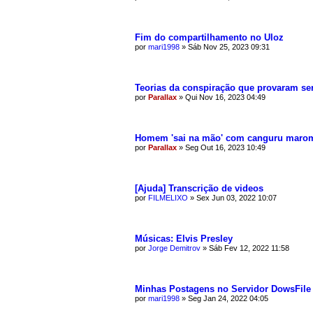
Fim do compartilhamento no Uloz
por
mari1998
»
Sáb Nov 25, 2023 09:31
Teorias da conspiração que provaram ser
por
Parallax
»
Qui Nov 16, 2023 04:49
Homem 'sai na mão' com canguru maromb
por
Parallax
»
Seg Out 16, 2023 10:49
[Ajuda] Transcrição de videos
por
FILMELIXO
»
Sex Jun 03, 2022 10:07
Músicas: Elvis Presley
por
Jorge Demitrov
»
Sáb Fev 12, 2022 11:58
Minhas Postagens no Servidor DowsFile
por
mari1998
»
Seg Jan 24, 2022 04:05