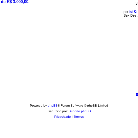
 de R$ 3.000,00.
3
por
isi
Sex Dez 
Powered by
phpBB
® Forum Software © phpBB Limited
Traduzido por:
Suporte phpBB
Privacidade
|
Termos