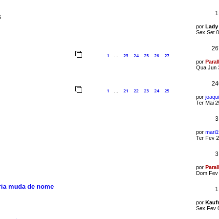
1
5
por
Lady
Sex Set 0
26
1
23
24
25
26
27
…
por
Paral
Qua Jun 
24
1
21
22
23
24
25
…
por
joaq
Ter Mai 2
3
por
mari
Ter Fev 2
3
por
Paral
Dom Fev 
tria muda de nome
1
por
Kauf
Sex Fev 