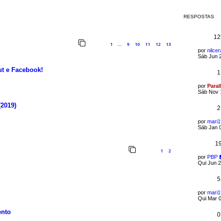
RESPOSTAS
12
1
9
10
11
12
13
…
por
nilce
Sáb Jun 
t e Facebook!
1
por
Paral
Sáb Nov 
(2019)
2
por
mari
Sáb Jan 
1
1
2
por
PBP
Qui Jun 2
5
por
mari
Qui Mar 0
ento
0