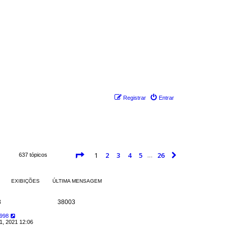
Registrar
Entrar
Página
1
de
26
1
2
3
4
5
26
Próximo
637 tópicos
…
EXIBIÇÕES
ÚLTIMA MENSAGEM
8
38003
1998
1, 2021 12:06