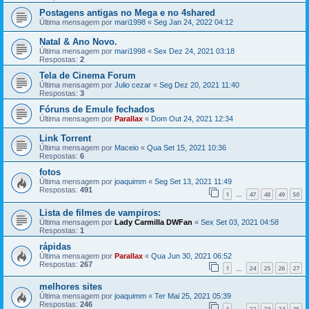
Postagens antigas no Mega e no 4shared
Última mensagem por
mari1998
«
Seg Jan 24, 2022 04:12
Natal & Ano Novo.
Última mensagem por
mari1998
«
Sex Dez 24, 2021 03:18
Respostas:
2
Tela de Cinema Forum
Última mensagem por
Julio cezar
«
Seg Dez 20, 2021 11:40
Respostas:
3
Fóruns de Emule fechados
Última mensagem por
Parallax
«
Dom Out 24, 2021 12:34
Link Torrent
Última mensagem por
Maceio
«
Qua Set 15, 2021 10:36
Respostas:
6
fotos
Última mensagem por
joaquimm
«
Seg Set 13, 2021 11:49
Respostas:
491
1
47
48
49
50
…
Lista de filmes de vampiros:
Última mensagem por
Lady Carmilla DWFan
«
Sex Set 03, 2021 04:58
Respostas:
1
rápidas
Última mensagem por
Parallax
«
Qua Jun 30, 2021 06:52
Respostas:
267
1
24
25
26
27
…
melhores sites
Última mensagem por
joaquimm
«
Ter Mai 25, 2021 05:39
Respostas:
246
1
22
23
24
25