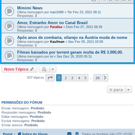
…
Mimimi News
Última mensagem por
mari1998
«
Ter Fev 23, 2021 08:11
Respostas:
3
Amor, Estranho Amor no Canal Brasil
Última mensagem por
Parallax
«
Dom Fev 07, 2021 06:39
Respostas:
3
Após anos de zombaria, vilarejo na Áustria muda de nome
Última mensagem por
Kaufman
«
Sex Fev 05, 2021 03:08
Respostas:
1
Filmes baixados por torrent geram multa de R$ 3.000,00.
Última mensagem por
isi
«
Sex Dez 18, 2020 05:31
Respostas:
3
Novo Tópico
Página
1
de
26
1
2
3
4
5
26
Próximo
637 tópicos
…
Ir para
PERMISSÕES DO FÓRUM
Enviar mensagens:
Proibido
Responder mensagens:
Proibido
Editar mensagens:
Proibido
Excluir mensagens:
Proibido
Enviar anexos:
Proibido
Portal
Índice do fórum
Todos os horários são
UTC-03:00