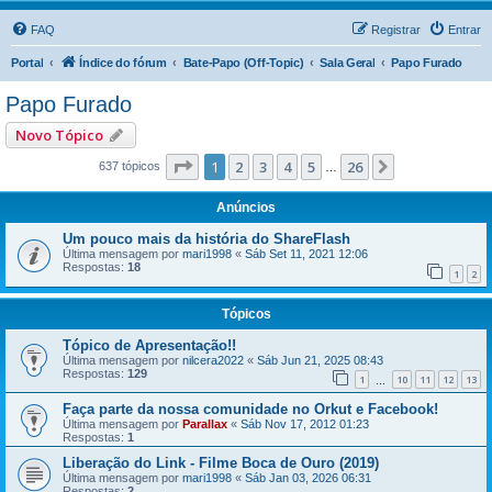
FAQ
Registrar
Entrar
Portal
Índice do fórum
Bate-Papo (Off-Topic)
Sala Geral
Papo Furado
Papo Furado
Novo Tópico
Página
1
de
26
1
2
3
4
5
26
Próximo
637 tópicos
…
Anúncios
Um pouco mais da história do ShareFlash
Última mensagem por
mari1998
«
Sáb Set 11, 2021 12:06
Respostas:
18
1
2
Tópicos
Tópico de Apresentação!!
Última mensagem por
nilcera2022
«
Sáb Jun 21, 2025 08:43
Respostas:
129
1
10
11
12
13
…
Faça parte da nossa comunidade no Orkut e Facebook!
Última mensagem por
Parallax
«
Sáb Nov 17, 2012 01:23
Respostas:
1
Liberação do Link - Filme Boca de Ouro (2019)
Última mensagem por
mari1998
«
Sáb Jan 03, 2026 06:31
Respostas:
2