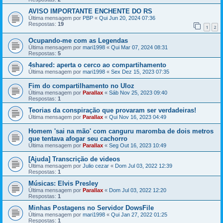
AVISO IMPORTANTE ENCHENTE DO RS
Última mensagem por
PBP
«
Qui Jun 20, 2024 07:36
Respostas:
19
1
2
Ocupando-me com as Legendas
Última mensagem por
mari1998
«
Qui Mar 07, 2024 08:31
Respostas:
5
4shared: aperta o cerco ao compartihamento
Última mensagem por
mari1998
«
Sex Dez 15, 2023 07:35
Fim do compartilhamento no Uloz
Última mensagem por
Parallax
«
Sáb Nov 25, 2023 09:40
Respostas:
1
Teorias da conspiração que provaram ser verdadeiras!
Última mensagem por
Parallax
«
Qui Nov 16, 2023 04:49
Homem 'sai na mão' com canguru maromba de dois metros
que tentava afogar seu cachorro
Última mensagem por
Parallax
«
Seg Out 16, 2023 10:49
[Ajuda] Transcrição de videos
Última mensagem por
Julio cezar
«
Dom Jul 03, 2022 12:39
Respostas:
1
Músicas: Elvis Presley
Última mensagem por
Parallax
«
Dom Jul 03, 2022 12:20
Respostas:
1
Minhas Postagens no Servidor DowsFile
Última mensagem por
mari1998
«
Qui Jan 27, 2022 01:25
Respostas:
1