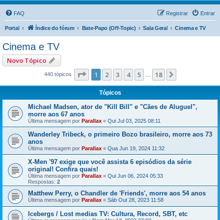
FAQ
Registrar
Entrar
Portal
Índice do fórum
Bate-Papo (Off-Topic)
Sala Geral
Cinema e TV
Cinema e TV
Novo Tópico
Página
1
de
18
1
2
3
4
5
18
Próximo
440 tópicos
…
Tópicos
Michael Madsen, ator de "Kill Bill" e "Cães de Aluguel",
morre aos 67 anos
Última mensagem por
Parallax
«
Qui Jul 03, 2025 08:11
Wanderley Tribeck, o primeiro Bozo brasileiro, morre aos 73
anos
Última mensagem por
Parallax
«
Qua Jun 19, 2024 11:32
X-Men '97 exige que você assista 6 episódios da série
original! Confira quais!
Última mensagem por
Parallax
«
Qui Jun 06, 2024 05:33
Respostas:
2
Matthew Perry, o Chandler de 'Friends', morre aos 54 anos
Última mensagem por
Parallax
«
Sáb Out 28, 2023 11:58
Icebergs / Lost medias TV: Cultura, Record, SBT, etc