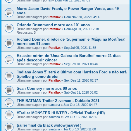
Última mensagem por
isi
«
Dom Mar 12, 2023 07:03
Morre Jason David Frank, o Power Ranger Verde, aos 49
anos
Última mensagem por
Parallax
«
Dom Nov 20, 2022 04:14
Orlando Drummond morre aos 101 anos
Última mensagem por
Parallax
«
Dom Ago 01, 2021 12:18
Respostas:
3
Richard Donner, diretor de 'Superman' e 'Máquina Mortífera'
morre aos 91 anos
Última mensagem por
Parallax
«
Seg Jul 05, 2021 11:55
Ex-astro mirim de 'Uma Galera do Barulho' morre 21 dias
após descobrir câncer
Última mensagem por
Parallax
«
Seg Fev 01, 2021 08:46
'Indiana Jones 5' será o último com Harrison Ford e não terá
Spielberg como diretor
Última mensagem por
Parallax
«
Sex Dez 11, 2020 02:37
Sean Connery morre aos 90 anos
Última mensagem por
Parallax
«
Sáb Out 31, 2020 05:02
THE BATMAN Trailer 2 -versao - Dublado 2021
Última mensagem por
santana
«
Sex Out 16, 2020 04:47
#Trailer MONSTER HUNTER - Official Trailer (HD)
Última mensagem por
santana
«
Sex Out 16, 2020 02:36
trailer final da black widow(marvel )
Última mensagem por
santana
«
Ter Out 13, 2020 11:00