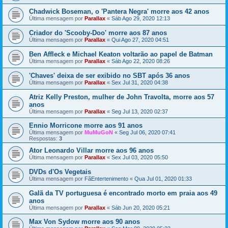
Chadwick Boseman, o 'Pantera Negra' morre aos 42 anos
Última mensagem por
Parallax
«
Sáb Ago 29, 2020 12:13
Criador do 'Scooby-Doo' morre aos 87 anos
Última mensagem por
Parallax
«
Qui Ago 27, 2020 04:51
Ben Affleck e Michael Keaton voltarão ao papel de Batman
Última mensagem por
Parallax
«
Sáb Ago 22, 2020 08:26
'Chaves' deixa de ser exibido no SBT após 36 anos
Última mensagem por
Parallax
«
Sex Jul 31, 2020 04:38
Atriz Kelly Preston, mulher de John Travolta, morre aos 57
anos
Última mensagem por
Parallax
«
Seg Jul 13, 2020 02:37
Ennio Morricone morre aos 91 anos
Última mensagem por
MuMuGoN
«
Seg Jul 06, 2020 07:41
Respostas:
3
Ator Leonardo Villar morre aos 96 anos
Última mensagem por
Parallax
«
Sex Jul 03, 2020 05:50
DVDs d'Os Vegetais
Última mensagem por
FãEntertenimento
«
Qua Jul 01, 2020 01:33
Galã da TV portuguesa é encontrado morto em praia aos 49
anos
Última mensagem por
Parallax
«
Sáb Jun 20, 2020 05:21
Max Von Sydow morre aos 90 anos